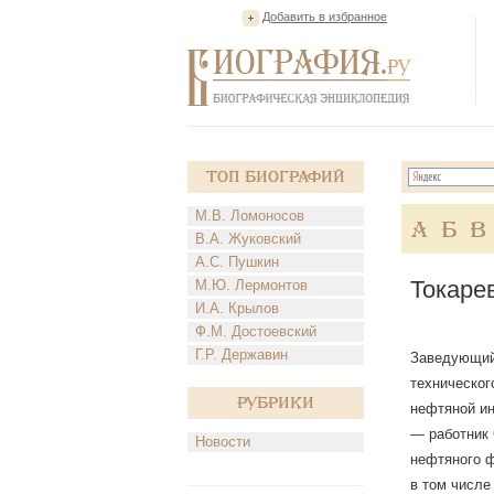
Добавить в избранное
Топ Биографий
М.В. Ломоносов
А
Б
В
В.А. Жуковский
А.С. Пушкин
Токаре
М.Ю. Лермонтов
И.А. Крылов
Ф.М. Достоевский
Г.Р. Державин
Заведующий 
техническог
Рубрики
нефтяной ин
— работник 
Новости
нефтяного ф
в том числе