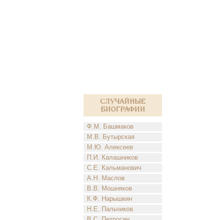
Случайные
биографии
Ф.М. Башмаков
М.В. Бутырская
М.Ю. Алексеев
П.И. Калашников
С.Е. Кальманович
А.Н. Маслов
В.В. Мошняков
К.Ф. Нарышкин
Н.Е. Пальчиков
В.С. Петросян