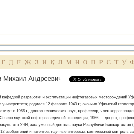
Г
Д
Е
Ж
З
И
К
Л
М
Н
О
П
Р
С
Т
У
в Михаил Андреевич
кафедрой разработки и эксплуатации нефтегазовых месторождений Уф
о университета; родился 12 февраля 1940 г.; окончил Уфимский геолого
ститут в 1966 г., доктор технических наук, профессор, член-корреспон
Северо-якутской нефтеразведочной экспедиции; 1966 — доцент, професс
акультета УНИ; заслуженный деятель науки Республики Башкортостан (1
 12 изобретений и патентов; научные интересы: комплексный контроль 