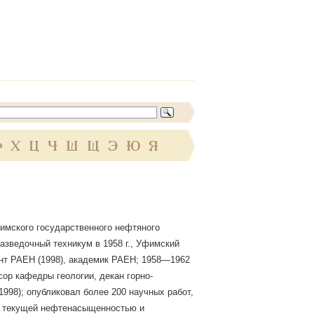
Ф
Х
Ц
Ч
Ш
Щ
Э
Ю
Я
имского государственного нефтяного
разведочный техникум в 1958 г., Уфимский
дент РАЕН (1998), академик РАЕН; 1958—1962
ор кафедры геологии, декан горно-
998); опубликовал более 200 научных работ,
за текущей нефтенасыщенностью и