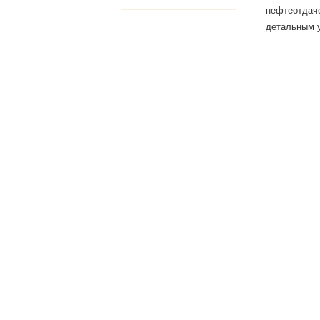
нефтеотдаче
детальным у