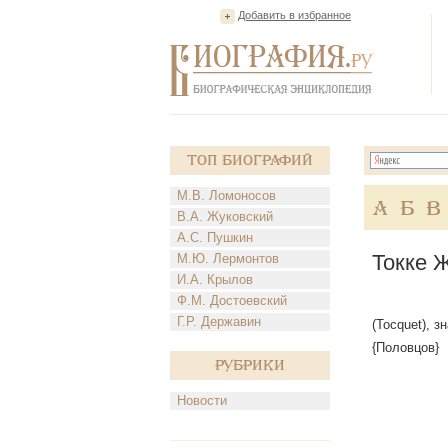
Добавить в избранное
Топ Биографий
М.В. Ломоносов
А
Б
В
В.А. Жуковский
А.С. Пушкин
Токке 
М.Ю. Лермонтов
И.А. Крылов
Ф.М. Достоевский
Г.Р. Державин
(Tocquet), 
{Половцов}
Рубрики
Новости