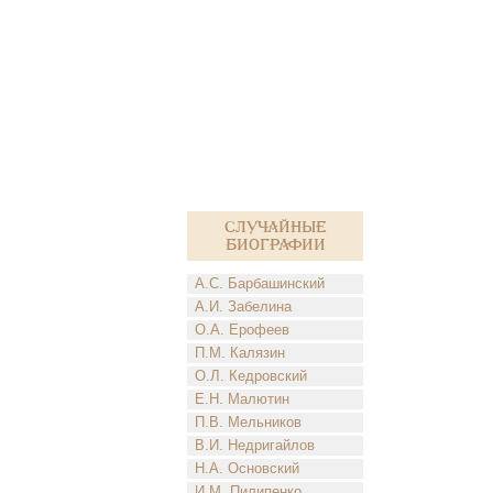
Случайные
биографии
А.С. Барбашинский
А.И. Забелина
О.А. Ерофеев
П.М. Калязин
О.Л. Кедровский
Е.Н. Малютин
П.В. Мельников
В.И. Недригайлов
Н.А. Основский
И.М. Пилипенко