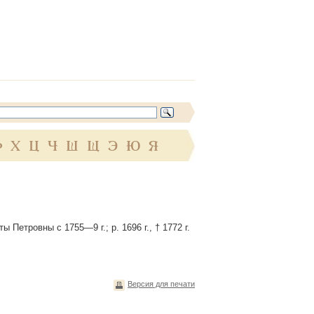
Ф
Х
Ц
Ч
Ш
Щ
Э
Ю
Я
Петровны с 1755—9 г.; р. 1696 г., † 1772 г.
Версия для печати