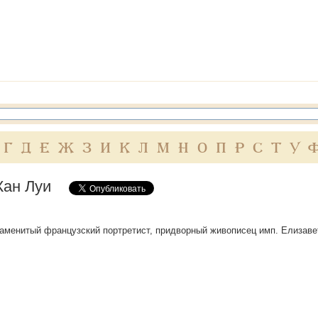
Г
Д
Е
Ж
З
И
К
Л
М
Н
О
П
Р
С
Т
У
Жан Луи
знаменитый французский портретист, придворный живописец имп. Елизаветы 