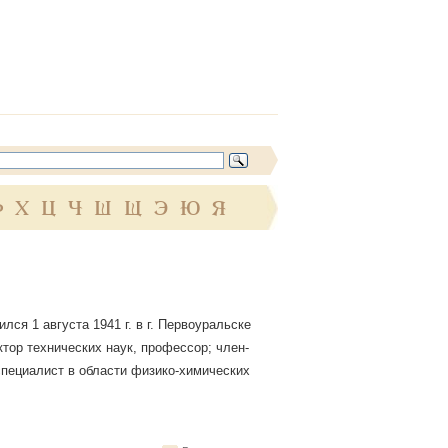
Ф
Х
Ц
Ч
Ш
Щ
Э
Ю
Я
лся 1 августа 1941 г. в г. Первоуральске
ктор технических наук, профессор; член-
пециалист в области физико-химических