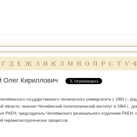
Г
Д
Е
Ж
З
И
К
Л
М
Н
О
П
Р
С
Т
У
й Олег Кириллович
елябинского государственного технического университета с 1991 г.; роди
й области; окончил Челябинский политехнический институт в 1964 г., до
нт РАЕН, председатель Челябинского регионального отделения РАЕН; с
й пирометаллургических процессов.