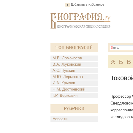
Добавить в избранное
Топ Биографий
М.В. Ломоносов
А
Б
В
В.А. Жуковский
А.С. Пушкин
Токово
М.Ю. Лермонтов
И.А. Крылов
Ф.М. Достоевский
Г.Р. Державин
Профессор Ч
Свердловско
Рубрики
корреспонде
исследовани
Новости