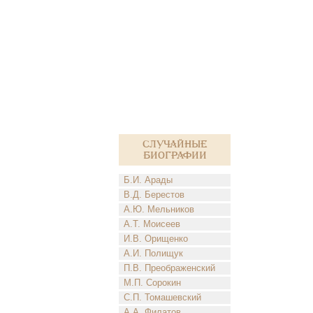
Случайные
биографии
Б.И. Арады
В.Д. Берестов
А.Ю. Мельников
А.Т. Моисеев
И.В. Орищенко
А.И. Полищук
П.В. Преображенский
М.П. Сорокин
С.П. Томашевский
А.А. Филатов