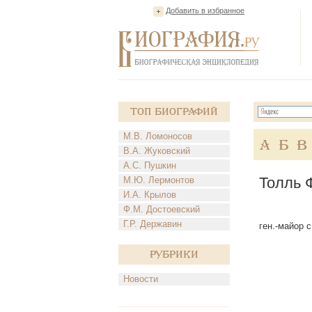
Добавить в избранное
Топ Биографий
М.В. Ломоносов
А
Б
В
В.А. Жуковский
А.С. Пушкин
Толль 
М.Ю. Лермонтов
И.А. Крылов
Ф.М. Достоевский
Г.Р. Державин
ген.-майор с
Рубрики
Новости