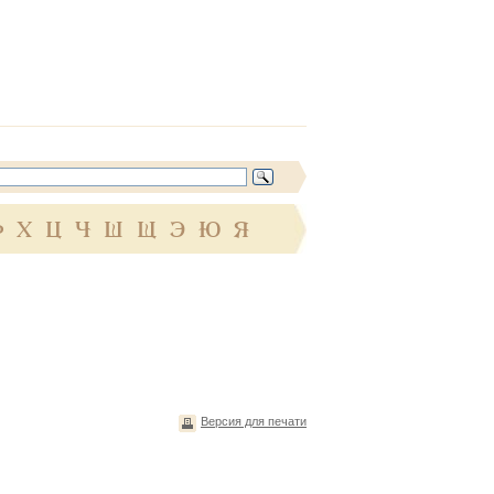
Ф
Х
Ц
Ч
Ш
Щ
Э
Ю
Я
Версия для печати