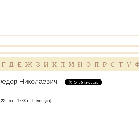
Г
Д
Е
Ж
З
И
К
Л
М
Н
О
П
Р
С
Т
У
Федор Николаевич
 22 сент. 1788 г. {Половцов}