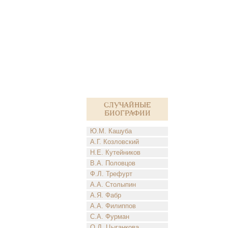
Случайные
биографии
Ю.М. Кашуба
А.Г. Козловский
Н.Е. Кутейников
В.А. Половцов
Ф.Л. Трефурт
А.А. Столыпин
А.Я. Фабр
А.А. Филиппов
С.А. Фурман
О.Д. Цыганкова