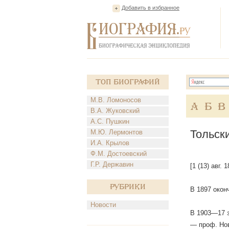
Добавить в избранное
Топ Биографий
М.В. Ломоносов
А
Б
В
В.А. Жуковский
А.С. Пушкин
Тольск
М.Ю. Лермонтов
И.А. Крылов
Ф.М. Достоевский
Г.Р. Державин
[1 (13) авг.
Рубрики
В 1897 окон
Новости
В 1903—17 з
— проф. Нов