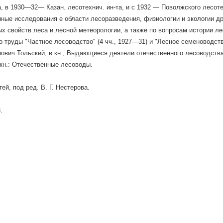
, в 1930—32— Казан. лесотехнич. ин-та, и с 1932 — Поволжского лесотех
ные исследования е области лесоразведения, физиологии и экологии д
х свойств леса и лесной метеорологии, а также по вопросам истории л
 труды "Частное лесоводство" (4 чч., 1927—31) и "Лесное семеноводство" 
ович Тольский, в кн.; Выдающиеся деятели отечественного лесоводства
 кн.: Отечественные лесоводы.
ей, под ред. В. Г. Нестерова.
.