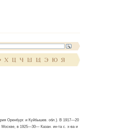
Ф
Х
Ц
Ч
Ш
Щ
Э
Ю
Я
ия Оренбург. и Куйбышев. обл.). В 1917—20
 Москве, в 1925—30— Казан. ин-та с. х-ва и