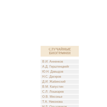
Случайные
биографии
В.И. Анненков
А.Д. Герштенцвейг
Ю.Н. Давыдов
Н.С. Дагиров
Д.И. Жабинский
В.М. Капустин
С.Л. Лошкарев
О.В. Месонье
Т.А. Никонова
Н.Л. Ольховиков