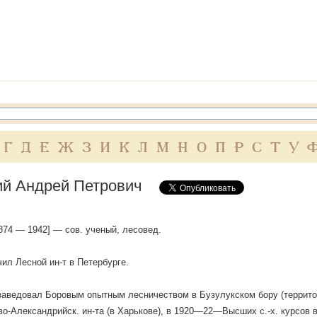
Г
Д
Е
Ж
З
И
К
Л
М
Н
О
П
Р
С
Т
У
ий Андрей Петрович
 1874 — 1942] — сов. ученый, лесовед.
чил Лесной ин-т в Петербурге.
аведовал Боровым опытным лесничеством в Бузулукском бору (территор
о-Александрийск. ин-та (в Харькове), в 1920—22—Высших с.-х. курсов в