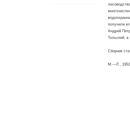
лесоводства
многочислен
водоохранны
получили его
Андрей Петр
Тольский, в
Сборник стат
М.—Л., 1953