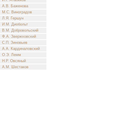
А.В. Баженова
М.С. Виноградов
Л.Я. Гершун
И.М. Диобольт
В.М. Добровольский
Ф.А. Звержховский
С.П. Зиновьев
А.А. Кардиналовский
О.Э. Лемм
Н.Р. Овсяный
А.М. Шестаков