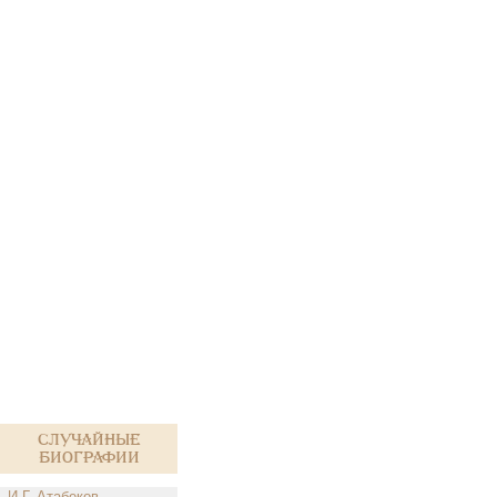
Случайные
биографии
И.Г. Атабеков