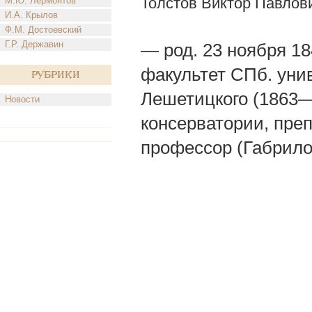
Толстов Виктор Павлов
М.Ю. Лермонтов
И.А. Крылов
Ф.М. Достоевский
Г.Р. Державин
— род. 23 ноября 1
факультет СПб. унив
Рубрики
Лешетицкого (1863—
Новости
консерватории, пре
профессор (Габрилов