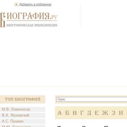
Добавить в избранное
Топ Биографий
М.В. Ломоносов
А
Б
В
Г
Д
Е
Ж
З
И
В.А. Жуковский
А.С. Пушкин