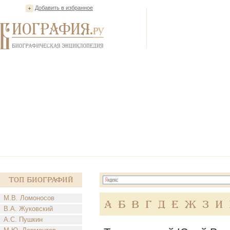
Добавить в избранное
Топ Биографий
М.В. Ломоносов
А
Б
В
Г
Д
Е
Ж
З
И
В.А. Жуковский
А.С. Пушкин