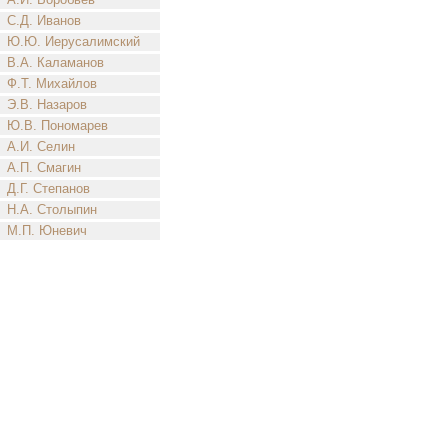
С.Д. Иванов
Ю.Ю. Иерусалимский
В.А. Каламанов
Ф.Т. Михайлов
Э.В. Назаров
Ю.В. Пономарев
А.И. Селин
А.П. Смагин
Д.Г. Степанов
Н.А. Столыпин
М.П. Юневич