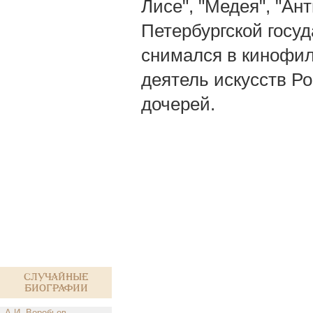
Лисе", "Медея", "Ант
Петербургской госуд
снимался в кинофи
деятель искусств Ро
дочерей.
Случайные
биографии
А.И. Воробьев