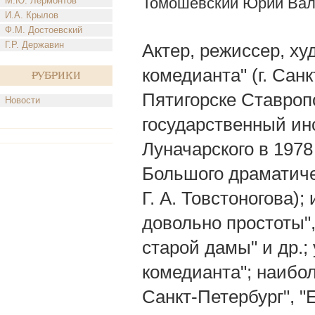
Томошевский Юрий Вал
М.Ю. Лермонтов
И.А. Крылов
Ф.М. Достоевский
Г.Р. Державин
Актер, режиссер, х
комедианта" (г. Санкт
Рубрики
Пятигорске Ставроп
Новости
государственный инс
Луначарского в 1978
Большого драматичес
Г. А. Товстоногова);
довольно простоты",
старой дамы" и др.;
комедианта"; наибо
Санкт-Петербург", "