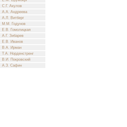
С.Г. Акулов
А.А. Андреева
А.Л. Витберг
М.М. Годунов
Е.В. Гомолицкая
А.Г. Зибарев
Е.В. Иванов
В.А. Ирман
Т.А. Норденстренг
В.И. Покровский
А.З. Сафин