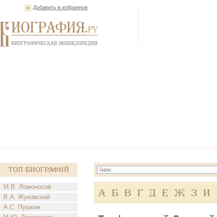
Добавить в избранное
Топ Биографий
М.В. Ломоносов
А
Б
В
Г
Д
Е
Ж
З
И
В.А. Жуковский
А.С. Пушкин