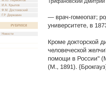
Трифановский Дмитрий
М.Ю. Лермонтов
И.А. Крылов
Ф.М. Достоевский
Г.Р. Державин
— врач-гомеопат; род
университете, в 187
Рубрики
Новости
Кроме докторской д
человеческой желчи"
помощи в России" (
(М., 1891). {Брокгауз