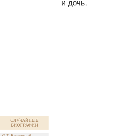
и дочь.
Случайные
биографии
О.Т. Безродный