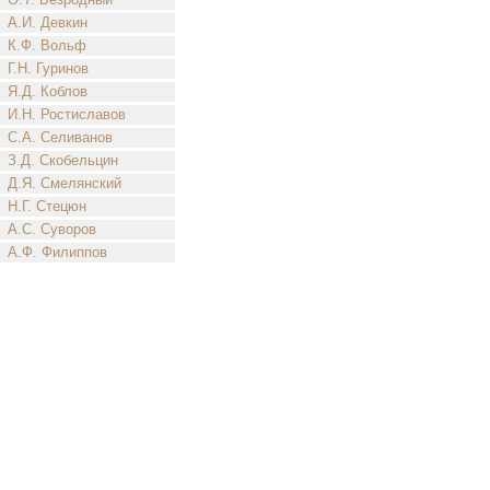
А.И. Девкин
К.Ф. Вольф
Г.Н. Гуринов
Я.Д. Коблов
И.Н. Ростиславов
С.А. Селиванов
З.Д. Скобельцин
Д.Я. Смелянский
Н.Г. Стецюн
А.С. Суворов
А.Ф. Филиппов