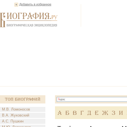
Добавить в избранное
Топ Биографий
М.В. Ломоносов
А
Б
В
Г
Д
Е
Ж
З
И
В.А. Жуковский
А.С. Пушкин