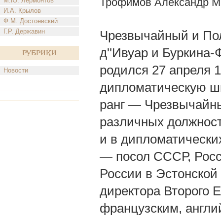
Трофимов Александр М
М.Ю. Лермонтов
И.А. Крылов
Ф.М. Достоевский
Г.Р. Державин
Чрезвычайный и По
д''Ивуар и Буркина-
Рубрики
родился 27 апреля 1
Новости
дипломатическую шк
ранг — Чрезвычайны
различных должнос
и в дипломатически
— посол СССР, Росс
России в Эстонской
директора Второго 
французским, англи