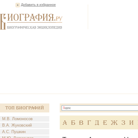
Добавить в избранное
Топ Биографий
М.В. Ломоносов
А
Б
В
Г
Д
Е
Ж
З
И
В.А. Жуковский
А.С. Пушкин