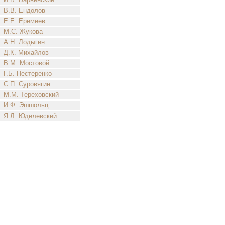
В.В. Ендолов
Е.Е. Еремеев
М.С. Жукова
А.Н. Лодыгин
Д.К. Михайлов
В.М. Мостовой
Г.Б. Нестеренко
С.П. Суровягин
М.М. Тереховский
И.Ф. Эшшольц
Я.Л. Юделевский