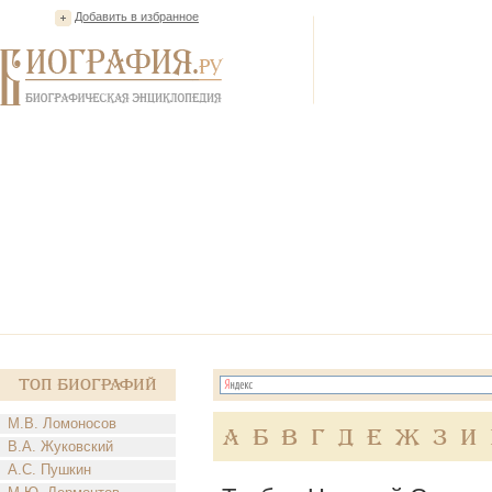
Добавить в избранное
Топ Биографий
М.В. Ломоносов
А
Б
В
Г
Д
Е
Ж
З
И
В.А. Жуковский
А.С. Пушкин