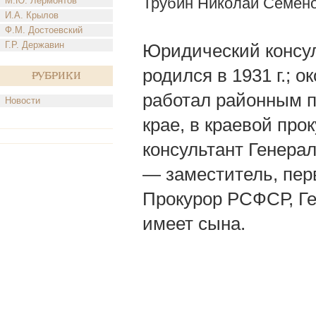
Трубин Николай Семен
М.Ю. Лермонтов
И.А. Крылов
Ф.М. Достоевский
Г.Р. Державин
Юридический консул
родился в 1931 г.; 
Рубрики
работал районным п
Новости
крае, в краевой пр
консультант Генера
— заместитель, пер
Прокурор РСФСР, Г
имеет сына.