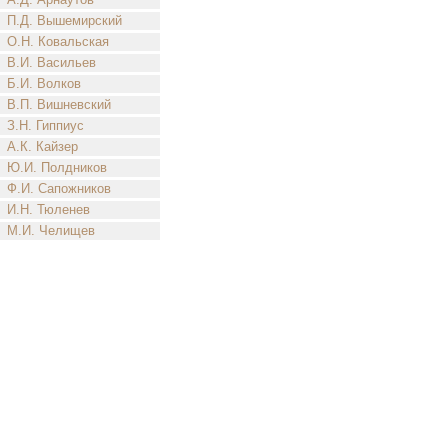
П.Д. Вышемирский
О.Н. Ковальская
В.И. Васильев
Б.И. Волков
В.П. Вишневский
З.Н. Гиппиус
А.К. Кайзер
Ю.И. Полдников
Ф.И. Сапожников
И.Н. Тюленев
М.И. Челищев