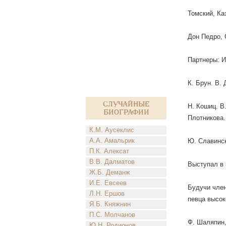
Томский, Ка
Дон Педро, 
Партнеры: И
К. Брун. В.
Случайные
Н. Кошиц. В
биографии
Плотникова.
К.М. Аусеклис
А.А. Амальрик
Ю. Славинск
П.К. Алексат
В.В. Далматов
Выступал в 
Ж.Б. Деманж
И.Е. Евсеев
Будучи член
Л.Н. Ершов
певца высок
Я.Б. Княжнин
П.С. Молчанов
Ф. Шаляпин,
Ю.Н. Родионов