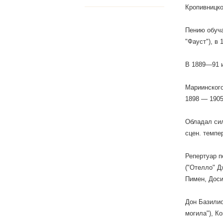
Кропивницко
Пению обуча
"Фауст"), в 
В 1889—91 и
Мариинского
1898 — 1905
Обладал сил
сцен. темпе
Репертуар п
("Отелло" Д
Пимен, Доси
Дон Базилио
могила"), К