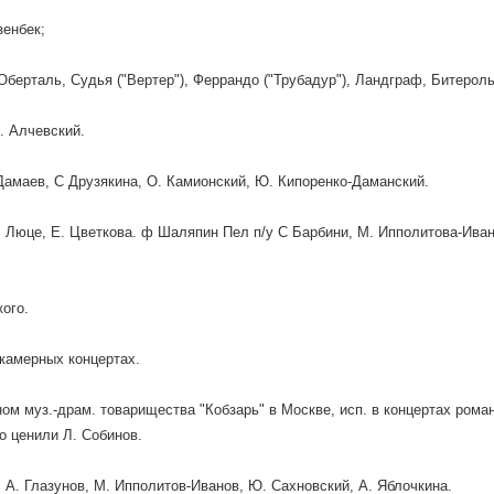
зенбек;
Оберталь, Судья ("Вертер"), Феррандо ("Трубадур"), Ландграф, Битерол
. Алчевский.
 Дамаев, С Друзякина, О. Камионский, Ю. Кипоренко-Даманский.
. Люце, Е. Цветкова. ф Шаляпин Пел п/у С Барбини, М. Ипполитова-Ивано
ого.
камерных концертах.
ом муз.-драм. товарищества "Кобзарь" в Москве, исп. в концертах роман
о ценили Л. Собинов.
 А. Глазунов, М. Ипполитов-Иванов, Ю. Сахновский, А. Яблочкина.