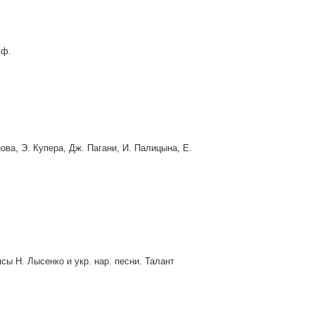
ьф.
ва, Э. Купера, Дж. Пагани, И. Палицына, Е.
сы Н. Лысенко и укр. нар. песни. Талант