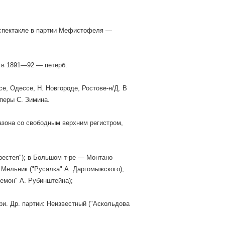
м спектакле в партии Мефистофеля —
 в 1891—92 — петерб.
е, Одессе, Н. Новгороде, Ростове-н/Д. В
перы С. Зимина.
азона со свободным верхним регистром,
Орестея"); в Большом т-ре — Монтано
, Мельник ("Русалка" А. Даргомыжского),
емон" А. Рубинштейна);
и. Др. партии: Неизвестный ("Аскольдова