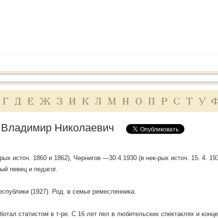
Г
Д
Е
Ж
З
И
К
Л
М
Н
О
П
Р
С
Т
У
 Владимир Николаевич
-рых источ. 1860 и 1862), Чернигов —30.4.1930 (в нек-рых источ. 15. 4. 1
ый певец и педагог.
Республики (1927). Род. в семье ремесленника.
ботал статистом в т-ре. С 16 лет пел в любительских спектаклях и концер