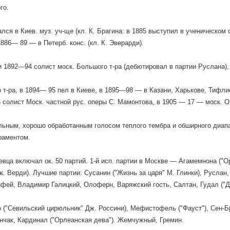
го.
лся в Киев. муз. уч-ще (кл. К. Брагина: в 1885 выступил в ученическо
1886— 89 — в Петерб. конс. (кл. К. Эверарди).
 1892—94 солист моск. Большого т-ра (дебютировал в партии Руслана),
 т-ра, в 1894— 95 пел в Киеве, в 1895—98 — в Казани, Харькове, Тифлис
 солист Моск. частной рус. оперы С. Мамонтова, в 1905 — 17 — моск. О
ьным, хорошо обработанным голосом теплого тембра и обширного диап
раментом.
евца включал ок. 50 партий. 1-й исп. партии в Москве — Агамемнона ("
ж. Верди). Лучшие партии: Сусанин ("Жизнь за царя" М. Глинки), Руслан
фей, Владимир Галицкий, Олоферн, Варяжский гость, Салтан, Гудал ("Д
 ("Севильский цирюльник" Дж. Россини), Мефистофель ("Фауст"), Сен-Бр
ончак, Кардинал ("Орлеанская дева"). Жемчужный, Гремин.