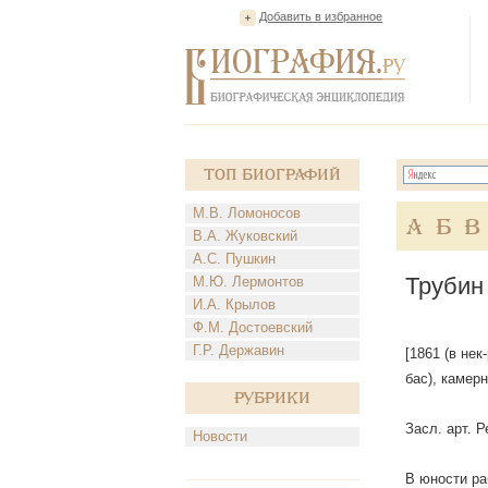
Добавить в избранное
Топ Биографий
М.В. Ломоносов
А
Б
В
В.А. Жуковский
А.С. Пушкин
Трубин
М.Ю. Лермонтов
И.А. Крылов
Ф.М. Достоевский
Г.Р. Державин
[1861 (в нек
бас), камерн
Рубрики
Засл. арт. 
Новости
В юности ра