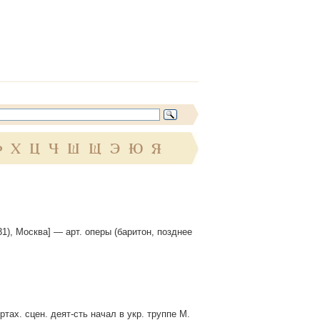
Ф
Х
Ц
Ч
Ш
Щ
Э
Ю
Я
931), Москва] — арт. оперы (баритон, позднее
тах. сцен. деят-сть начал в укр. труппе М.