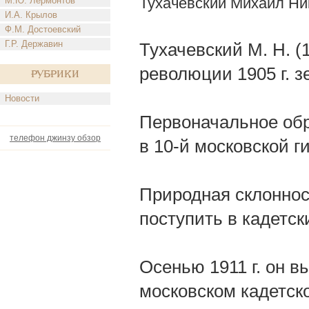
Тухачевский Михаил Ни
М.Ю. Лермонтов
И.А. Крылов
Ф.М. Достоевский
Г.Р. Державин
Тухачевский М. Н. 
революции 1905 г. 
Рубрики
Новости
Первоначальное обр
телефон джинзу обзор
в 10-й московской г
Природная склоннос
поступить в кадетск
Осенью 1911 г. он в
московском кадетско