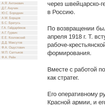
через швейцарско-ге
А.Я. Антонович
Д.Г. Анучин
в Россию.
Ю.С. Бородкин
А.М. Борщов
Б.С. Братусь
По возвращении был
Г.А. Гайдарбеков
А.Г. Гурвич
апреля 1918 г. Т. вс
Е.Е. Козловский
Д.Д. Максутов
рабоче-крестьянско
Ф.А. Ошустович
формирования.
М.П. Салтыков
Ф.А. Рейн
Вместе с работой п
как стратег.
Его оперативному р
Красной армии, и е