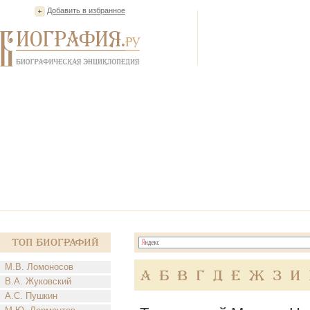
Добавить в избранное
Топ Биографий
М.В. Ломоносов
А
Б
В
Г
Д
Е
Ж
З
И
В.А. Жуковский
А.С. Пушкин