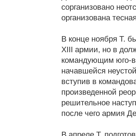
сорганизовано неот
организована тесна
В конце ноября Т. 
XIII армии, но в дол
командующим юго-во
начавшейся неустойк
вступив в командова
произведенной реор
решительное наступ
после чего армия Д
В апреле Т. подгот