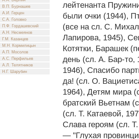
лейтенанта Пружинин
В.П. Бурнашев
А.И. Герцен
были очки (1944), П
С.А. Головко
(все на cл. С. Михал
П.Ф. Гордашевский
А.Н. Несмеянов
Лапирова, 1945), Се
Г.М. Казанцев
М.Н. Кормилицын
Котятки, Барашек (п
А.П. Мосолов
день (сл. А. Бар-то,
А.С. Перфильев
А.Л. Телятников
1946), Спасибо парт
Н.Г. Шарубин
да! (сл. О. Вациети
1964), Детям мира (
братский Вьетнам (с
(сл. Т. Катаевой, 19
Слава героям (сл. Т
— "Глухая провинция