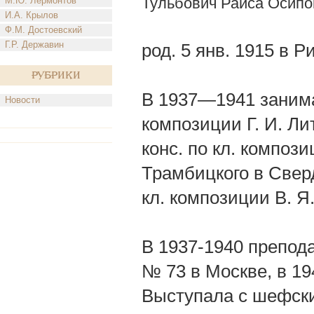
Тульбович Раиса Осипо
М.Ю. Лермонтов
И.А. Крылов
Ф.М. Достоевский
Г.Р. Державин
род. 5 янв. 1915 в Р
Рубрики
В 1937—1941 занимал
Новости
композиции Г. И. Ли
конс. по кл. композ
Трамбицкого в Сверд
кл. композиции В. Я
В 1937-1940 препод
№ 73 в Москве, в 
Выступала с шефски