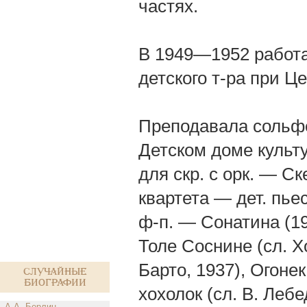
частях.
В 1949—1952 работа
детского т-ра при Ц
Преподавала сольфе
Детском доме культ
для скр. с оpк. — Ск
квартета — дет. пьес
ф-п. — Сонатина (193
Толе Соснине (сл. Х
Барто, 1937), Огонек
Случайные
биографии
хохолок (сл. В. Леб
А.А. Берлин