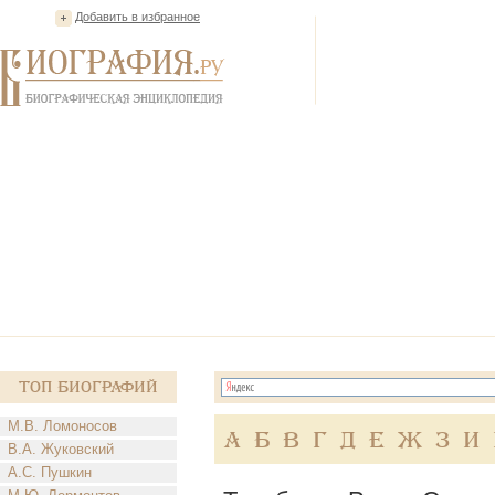
Добавить в избранное
Топ Биографий
М.В. Ломоносов
А
Б
В
Г
Д
Е
Ж
З
И
В.А. Жуковский
А.С. Пушкин