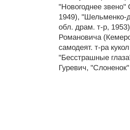
"Новогоднее звено" 
1949), "Шельменко-
обл. драм. т-р, 195
Романовича (Кемеров
самодеят. т-ра куко
"Бесстрашные глаза"
Гуревич, "Слоненок" 