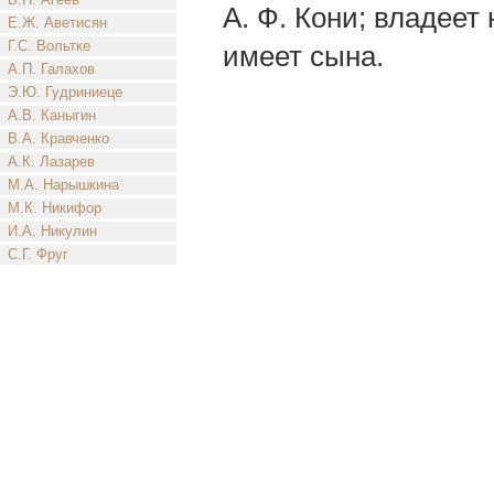
А. Ф. Кони; владеет
Е.Ж. Аветисян
Г.С. Вольтке
имеет сына.
А.П. Галахов
Э.Ю. Гудриниеце
А.В. Каныгин
В.А. Кравченко
А.К. Лазарев
М.А. Нарышкина
М.К. Никифор
И.А. Никулин
С.Г. Фруг