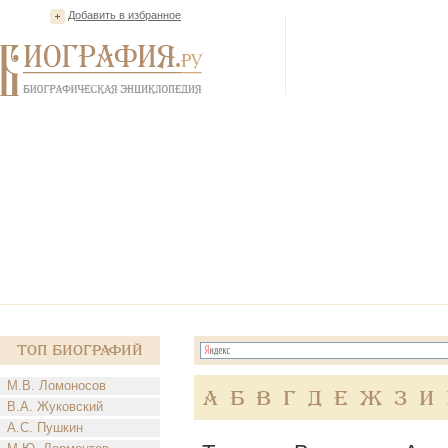
Добавить в избранное
Топ Биографий
М.В. Ломоносов
А
Б
В
Г
Д
Е
Ж
З
И
В.А. Жуковский
А.С. Пушкин