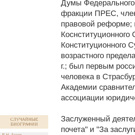
Думы Федерального
фракции ПРЕС, член
правовой реформе; в
Коснституционного 
Конституционного С
возрастного предел
г.; был первым рос
человека в Страсбу
Академии сравнител
ассоциации юридич
Заслуженный деятел
Случайные
биографии
почета" и "За заслу
В.Н. Агеев