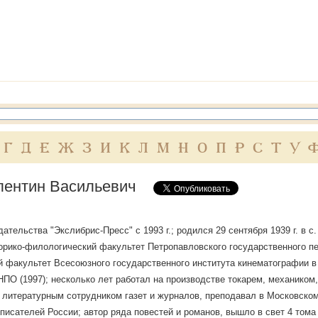
Г
Д
Е
Ж
З
И
К
Л
М
Н
О
П
Р
С
Т
У
лентин Васильевич
дательства "Экслибрис-Пресс" с 1993 г.; родился 29 сентября 1939 г. в 
орико-филологический факультет Петропавловского государственного пед
ый факультет Всесоюзного государственного института кинематографии в 1
ПО (1997); несколько лет работал на производстве токарем, механиком,
 литературным сотрудником газет и журналов, преподавал в Московском
писателей России; автор ряда повестей и романов, вышло в свет 4 тома