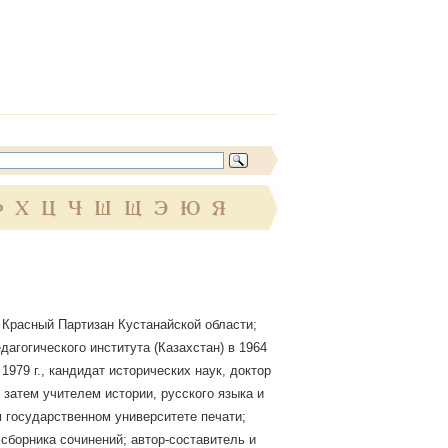
Ф
Х
Ц
Ч
Ш
Щ
Э
Ю
Я
с. Красный Партизан Кустанайской области;
агогического института (Казахстан) в 1964
979 г., кандидат исторических наук, доктор
 затем учителем истории, русского языка и
 государственном университете печати;
 сборника сочинений; автор-составитель и