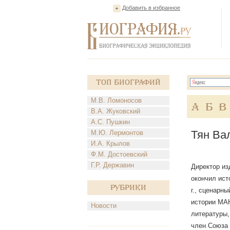
Добавить в избранное
Топ Биографий
М.В. Ломоносов
А
Б
В
В.А. Жуковский
А.С. Пушкин
Тян Ва
М.Ю. Лермонтов
И.А. Крылов
Ф.М. Достоевский
Г.Р. Державин
Директор из
окончил ист
Рубрики
г., сценарн
истории МАН
Новости
литературы,
член Союза 