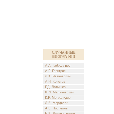
Случайные
биографии
А.А. Габрелянов
А.Р. Гернгрос
Л.К. Ивановский
А.Н. Кочетов
Г.Д. Латышев
Ф.Л. Малиновский
К.Р. Мегрелидзе
Л.Е. Мордберг
А.Е. Поспелов
Н.В. Рукавишников