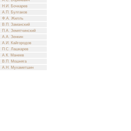
Н.И. Бочкарев
А.П. Булгаков
Ф.А. Жилль
В.П. Заманский
П.А. Земятчинский
А.А. Зенкин
А.И. Кайгородов
П.С. Лашкарев
А.К. Манеев
В.П. Мошняга
А.Н. Мухаметшин