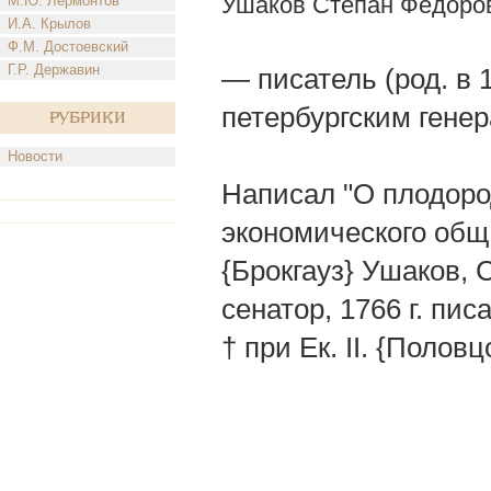
Ушаков Степан Федоро
М.Ю. Лермонтов
И.А. Крылов
Ф.М. Достоевский
Г.Р. Державин
— писатель (род. в 17
петербургским генер
Рубрики
Новости
Написал "О плодоро
экономического общ.
{Брокгауз} Ушаков, 
сенатор, 1766 г. писа
† при Ек. II. {Половц