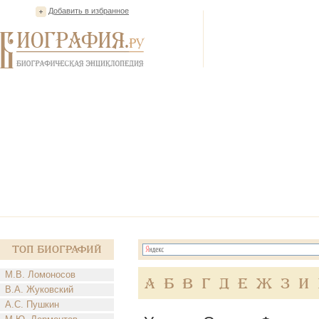
Добавить в избранное
Топ Биографий
М.В. Ломоносов
А
Б
В
Г
Д
Е
Ж
З
И
В.А. Жуковский
А.С. Пушкин