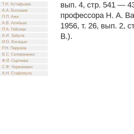
вып. 4, стр. 541 — 4
Т.Н. Астафьева
А.А. Болошев
профессора Н. А. В
П.П. Ажи
А.В. Алябьев
1956, т. 26, вып. 2
П.А. Гейсман
В.).
А.И. Забула
И.О. Косицын
Р.Н. Пирумов
Б.С. Селиваненко
Ф.И. Сергеева
С.Ф. Черенкевич
А.Н. Стафопуло