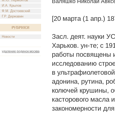
Валяшко Николай Авкс
М.Ю. Лермонтов
И.А. Крылов
Ф.М. Достоевский
Г.Р. Державин
[20 марта (1 апр.) 1
Рубрики
Засл. деят. науки У
Новости
Харьков. ун-те; с 1
удаление родинок москва
работы посвящены 
исследованию строе
в ультрафиолетовой
адонина, рутина, р
колючей крушины, о
касторового масла 
закономерности для