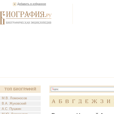
Добавить в избранное
Топ Биографий
М.В. Ломоносов
А
Б
В
Г
Д
Е
Ж
З
И
В.А. Жуковский
А.С. Пушкин