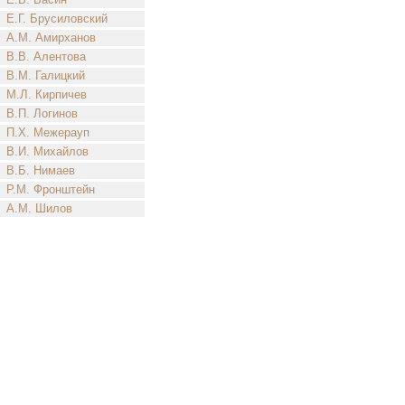
Е.Г. Брусиловский
А.М. Амирханов
В.В. Алентова
В.М. Галицкий
М.Л. Кирпичев
В.П. Логинов
П.Х. Межерауп
В.И. Михайлов
В.Б. Нимаев
Р.М. Фронштейн
А.М. Шилов