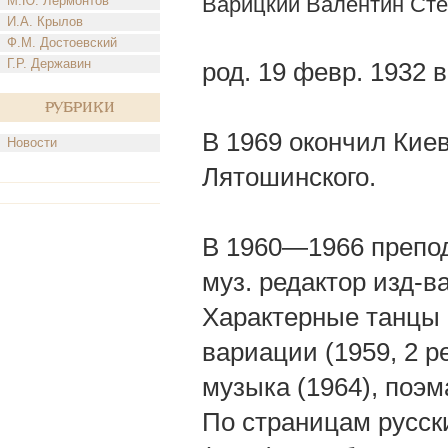
Варицкий Валентин Ст
М.Ю. Лермонтов
И.А. Крылов
Ф.М. Достоевский
Г.Р. Державин
род. 19 февр. 1932 
Рубрики
В 1969 окончил Киев
Новости
Лятошинского.
В 1960—1966 препод
муз. редактор изд-в
Характерные танцы (
вариации (1959, 2 р
музыка (1964), поэ
По страницам русски