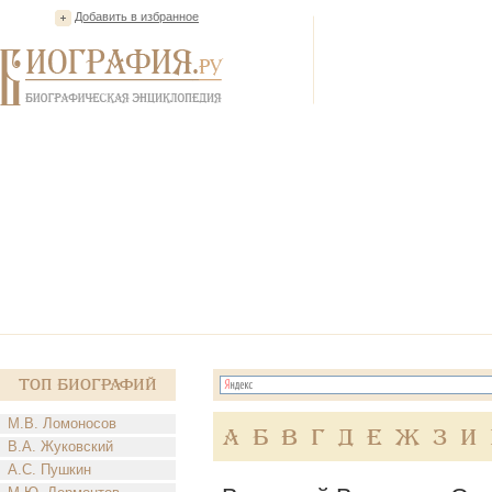
Добавить в избранное
Топ Биографий
М.В. Ломоносов
А
Б
В
Г
Д
Е
Ж
З
И
В.А. Жуковский
А.С. Пушкин