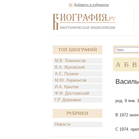
Добавить в избранное
Топ Биографий
М.В. Ломоносов
А
Б
В
В.А. Жуковский
А.С. Пушкин
Василь
М.Ю. Лермонтов
И.А. Крылов
Ф.М. Достоевский
Г.Р. Державин
род. 9 янв.
Рубрики
В 1972 оконч
Новости
С 1974. пре