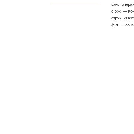
Соч.: опера
с оpк. — Ко
струн. кварт
ф-п. — сонат