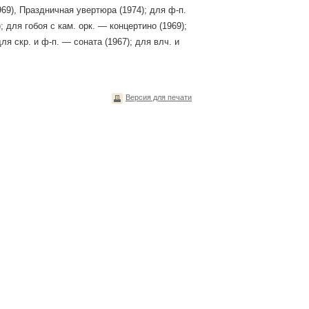
69), Праздничная увертюра (1974); для ф-п.
 для гобоя с кам. оpк. — концертино (1969);
для скр. и ф-п. — соната (1967); для влч. и
Версия для печати