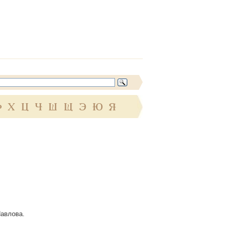
Ф
Х
Ц
Ч
Ш
Щ
Э
Ю
Я
Павлова.