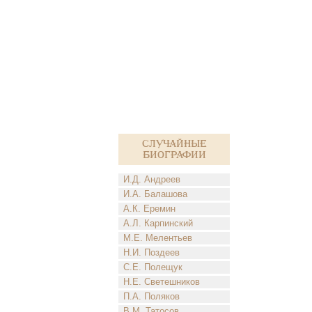
Случайные
биографии
И.Д. Андреев
И.А. Балашова
А.К. Еремин
А.Л. Карпинский
М.Е. Мелентьев
Н.И. Поздеев
С.Е. Полещук
Н.Е. Светешников
П.А. Поляков
В.М. Татосов