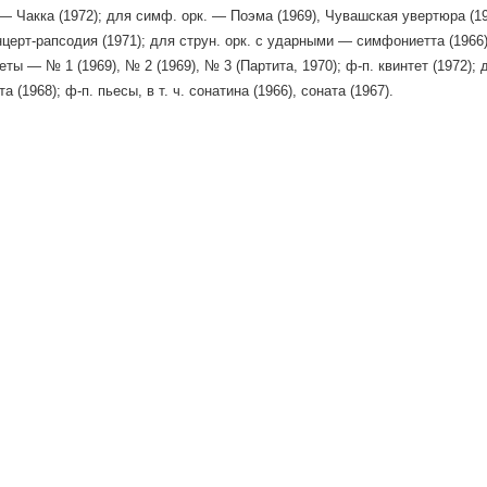
 — Чакка (1972); для симф. оpк. — Поэма (1969), Чувашская увертюра (19
нцерт-рапсодия (1971); для струн. орк. с ударными — симфониетта (1966);
еты — № 1 (1969), № 2 (1969), № 3 (Партита, 1970); ф-п. квинтет (1972); 
а (1968); ф-п. пьесы, в т. ч. сонатина (1966), соната (1967).