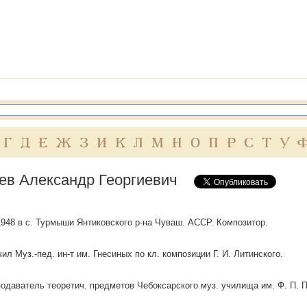
Г
Д
Е
Ж
З
И
К
Л
М
Н
О
П
Р
С
Т
У
ев Александр Георгиевич
 1948 в с. Турмыши Янтиковского р-на Чуваш. АССР. Композитор.
ил Муз.-пед. ин-т им. Гнесиных по кл. композиции Г. И. Литинского.
подаватель теоретич. предметов Чебоксарского муз. училища им. Ф. П. 