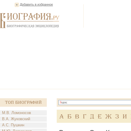
Добавить в избранное
Топ Биографий
М.В. Ломоносов
А
Б
В
Г
Д
Е
Ж
З
И
В.А. Жуковский
А.С. Пушкин