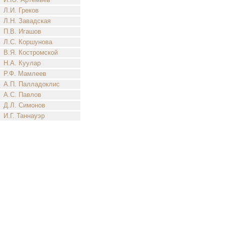
Л.И. Греков
Л.Н. Завадская
П.В. Игашов
Л.С. Коршунова
В.Я. Костромской
Н.А. Куулар
Р.Ф. Мамлеев
А.П. Палладоклис
А.С. Павлов
Д.Л. Симонов
И.Г. Таннауэр