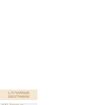
Случайные
биографии
И.Ю. Артемьев