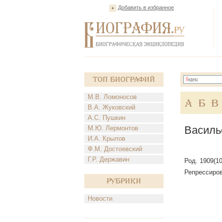
Добавить в избранное
Топ Биографий
М.В. Ломоносов
А
Б
В
В.А. Жуковский
А.С. Пушкин
Василь
М.Ю. Лермонтов
И.А. Крылов
Ф.М. Достоевский
Г.Р. Державин
Род. 1909(10
Репрессиров
Рубрики
Новости