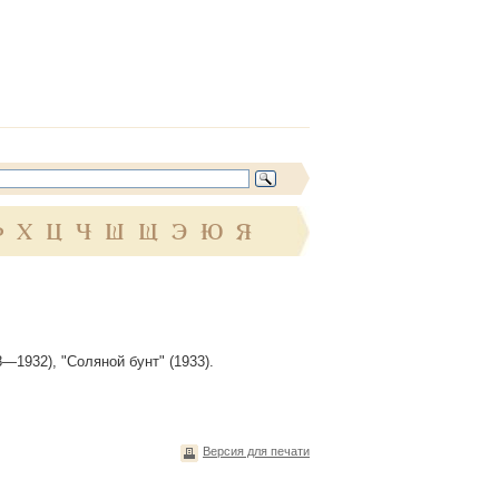
Ф
Х
Ц
Ч
Ш
Щ
Э
Ю
Я
8—1932), "Соляной бунт" (1933).
Версия для печати