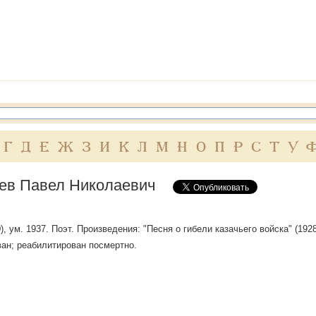
Г
Д
Е
Ж
З
И
К
Л
М
Н
О
П
Р
С
Т
У
ев Павел Николаевич
), ум. 1937. Поэт. Произведения: "Песня о гибели казачьего войска" (192
ан; реабилитирован посмертно.