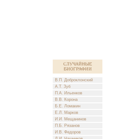
Случайные
биографии
В.П. Доброклонский
А.Т. Зуб
П.А. Ильенков
В.В. Корона
Б.Е. Ломакин
Е.Л. Марков
И.И. Мещанинов
П.Б. Рязанов
И.В. Федоров
Д.И. Чашников