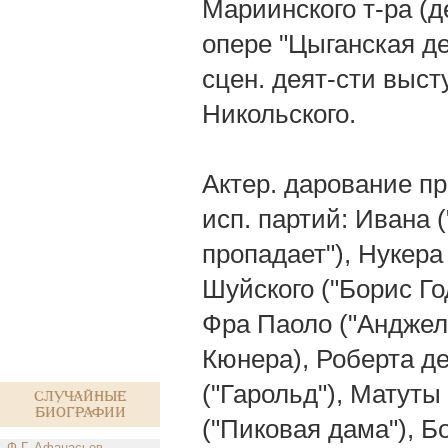
Мариинского т-ра (д
опере "Цыганская де
сцен. деят-сти выст
Никольского.
Актер. дарование пр
исп. партий: Ивана 
пропадает"), Нукера
Шуйского ("Борис Год
Фра Паоло ("Анджело"
Кюнера), Роберта д
("Гарольд"), Матуты 
Случайные
биографии
("Пиковая дама"), Б
Ф.Г. Афанасьев