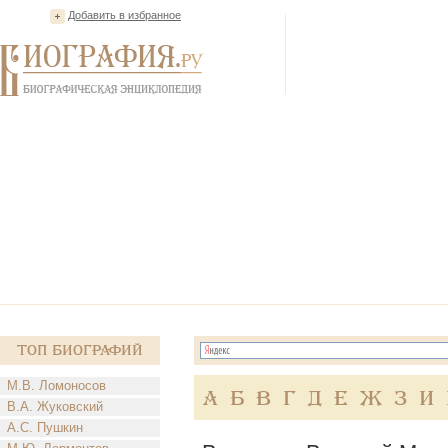
Добавить в избранное
Топ Биографий
М.В. Ломоносов
А
Б
В
Г
Д
Е
Ж
З
И
В.А. Жуковский
А.С. Пушкин