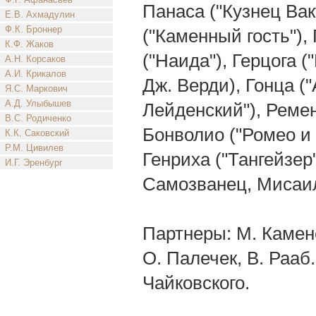
Панаса ("Кузнец Ваку
Е.В. Ахмадулин
Ф.К. Броннер
("Каменный гость"),
К.Ф. Жаков
("Наида"), Герцога (
А.Н. Корсаков
А.И. Крикалов
Дж. Верди), Гонца (
Я.С. Маркович
А.Д. Улыбышев
Лейденский"), Ремен
В.С. Родиченко
Бонволио ("Ромео и 
К.К. Саковский
Р.М. Цивилев
Генриха ("Тангейзер
И.Г. Эренбург
Самозванец, Мисаил
Партнеры: М. Каменс
О. Палечек, В. Рааб.
Чайковского.