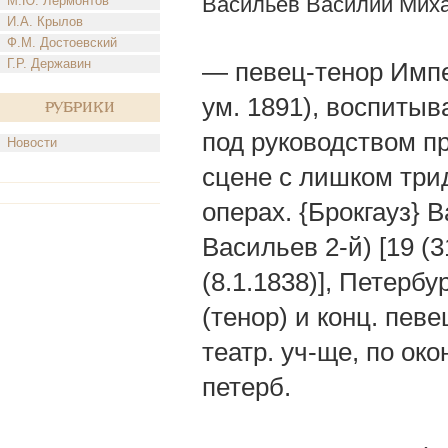
Васильев Василий Мих
М.Ю. Лермонтов
И.А. Крылов
Ф.М. Достоевский
Г.Р. Державин
— певец-тенор Импер
ум. 1891), воспиты
Рубрики
под руководством пр
Новости
сцене с лишком три
операх. {Брокгауз} 
Васильев 2-й) [19 (3
(8.1.1838)], Петербу
(тенор) и конц. пев
театр. уч-ще, по ок
петерб.