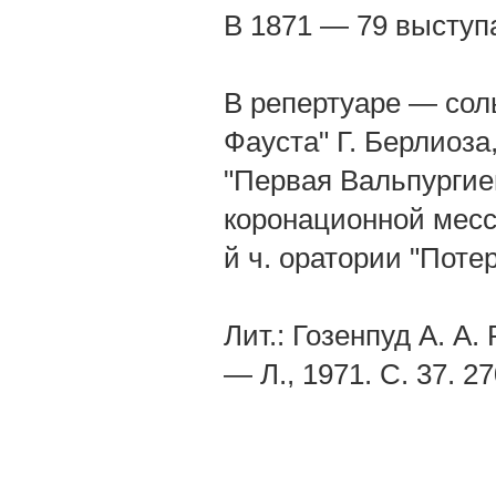
В 1871 — 79 выступа
В репертуаре — сол
Фауста" Г. Берлиоза
"Первая Вальпургие
коронационной мессе
й ч. оратории "Поте
Лит.: Гозенпуд А. А
— Л., 1971. С. 37. 27