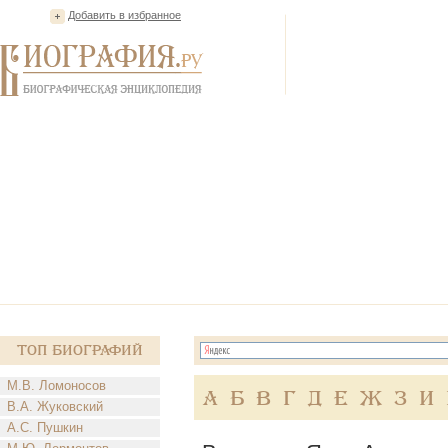
Добавить в избранное
Топ Биографий
М.В. Ломоносов
А
Б
В
Г
Д
Е
Ж
З
И
В.А. Жуковский
А.С. Пушкин