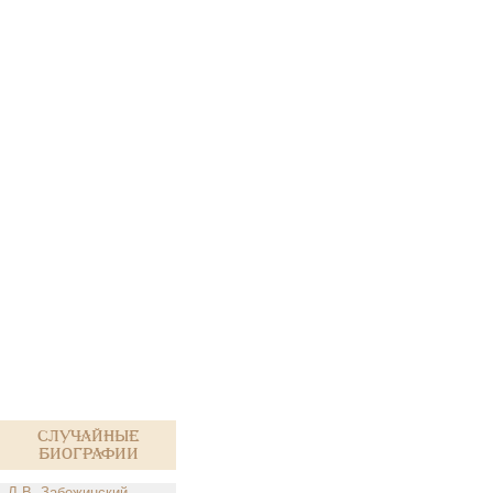
Случайные
биографии
Л.В. Забежинский