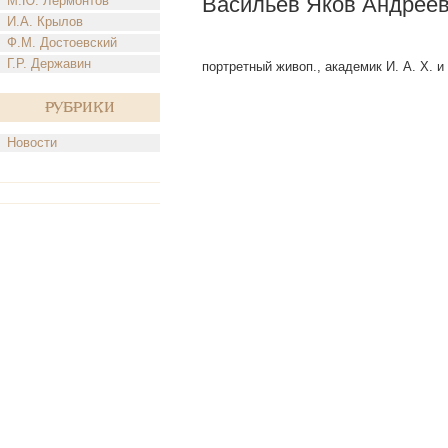
Васильев Яков Андрее
М.Ю. Лермонтов
И.А. Крылов
Ф.М. Достоевский
Г.Р. Державин
портретный живоп., академик И. А. X. и 
Рубрики
Новости