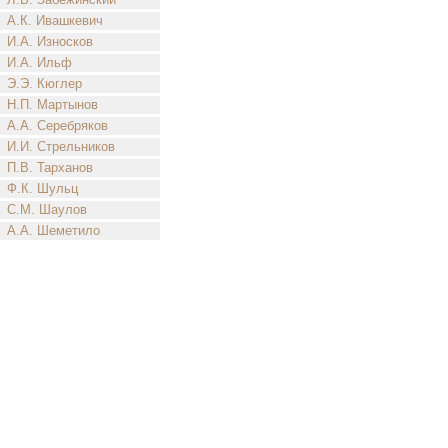
А.К. Ивашкевич
И.А. Износков
И.А. Ильф
Э.Э. Кюглер
Н.П. Мартынов
А.А. Серебряков
И.И. Стрельников
П.В. Тарханов
Ф.К. Шульц
С.М. Шаулов
А.А. Шеметило