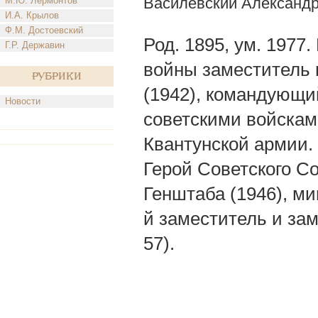
Василевский Александ
М.Ю. Лермонтов
И.А. Крылов
Ф.М. Достоевский
Род. 1895, ум. 1977
Г.Р. Державин
войны заместитель 
Рубрики
(1942), командующи
Новости
советскими войскам
Квантунской армии.
Герой Советского Со
Генштаба (1946), м
й заместитель и з
57).