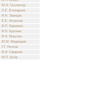
Ю.И. Галлингер
Л.Е. Елизарьев
Н.Н. Званцев
Е.Е. Игнатьев
В.П. Кириенко
И.Н. Крупник
В.Н. Макутин
Ю.М. Медведев
Г.Г. Носков
В.И. Смирнов
М.П. Штер