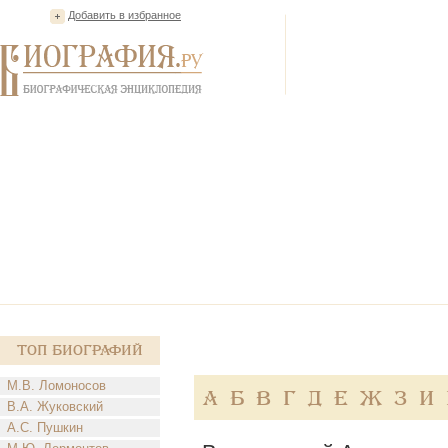
Добавить в избранное
Топ Биографий
М.В. Ломоносов
А
Б
В
Г
Д
Е
Ж
З
И
В.А. Жуковский
А.С. Пушкин