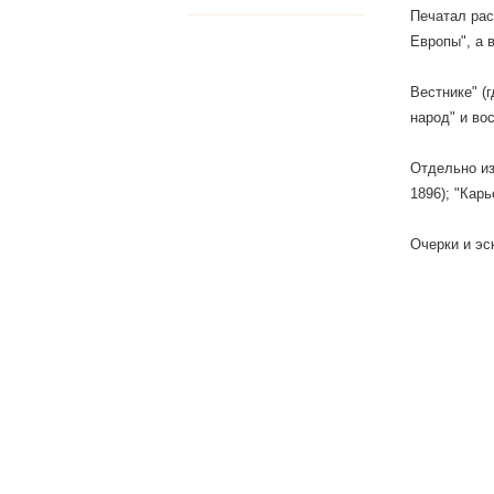
Печатал рас
Европы", а 
Вестнике" (
народ" и во
Отдельно из
1896); "Кар
Очерки и эс