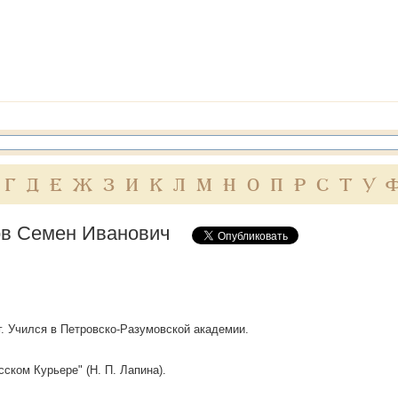
Г
Д
Е
Ж
З
И
К
Л
М
Н
О
П
Р
С
Т
У
в Семен Иванович
.
 г. Учился в Петровско-Разумовской академии.
сском Курьере" (Н. П. Лапина).