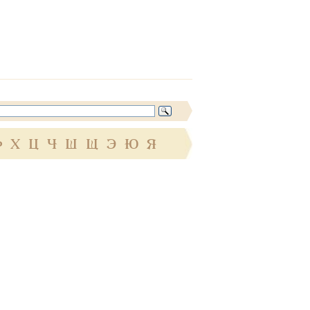
Ф
Х
Ц
Ч
Ш
Щ
Э
Ю
Я