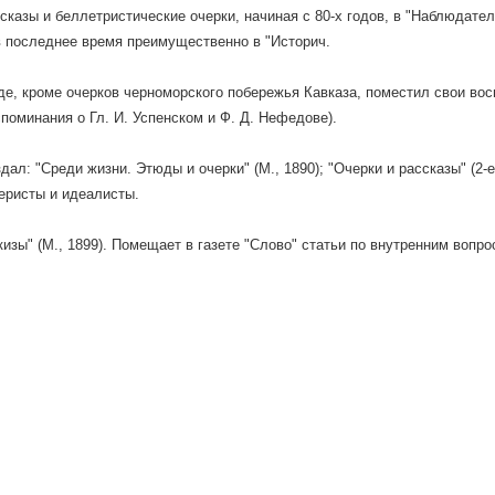
сказы и беллетристические очерки, начиная с 80-х годов, в "Наблюдател
в последнее время преимущественно в "Историч.
где, кроме очерков черноморского побережья Кавказа, поместил свои вос
споминания о Гл. И. Успенском и Ф. Д. Нефедове).
дал: "Среди жизни. Этюды и очерки" (М., 1890); "Очерки и рассказы" (2-е
ьеристы и идеалисты.
кизы" (М., 1899). Помещает в газете "Слово" статьи по внутренним вопро