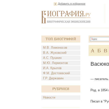
Добавить в избранное
Топ Биографий
М.В. Ломоносов
А
Б
В
В.А. Жуковский
А.С. Пушкин
Васюко
М.Ю. Лермонтов
И.А. Крылов
Ф.М. Достоевский
Г.Р. Державин
— писатель
Рубрики
Род. в 1854
Новости
Писал в "Ру