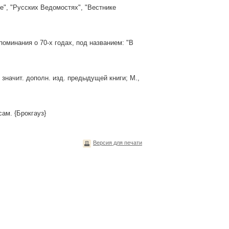
е", "Русских Ведомостях", "Вестнике
поминания о 70-х годах, под названием: "В
 значит. дополн. изд. предыдущей книги; М.,
сам. {Брокгауз}
Версия для печати