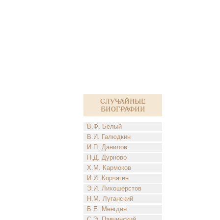
Случайные
биографии
В.Ф. Белый
В.И. Галюдкин
И.П. Данилов
П.Д. Дурново
Х.М. Кармоков
И.И. Корчагин
Э.И. Лихошерстов
Н.М. Луганский
Б.Е. Менгден
С.Э. Павчинский