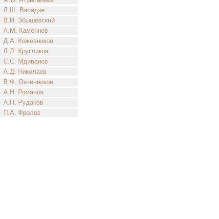
Л.Ш. Васадзе
В.И. Збышевский
А.М. Каменнов
Д.А. Кожевников
Л.Л. Кругликов
С.С. Мдиванов
А.Д. Николаев
В.Ф. Овчинников
А.Н. Романов
А.П. Рудаков
П.А. Фролов