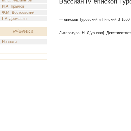
Вассиан IV епископ Тур
М.Ю. Лермонтов
И.А. Крылов
Ф.М. Достоевский
Г.Р. Державин
— епископ Туровский и Пинский В 1550
Рубрики
Литература: Н. Д[урново]. Девятисотлет
Новости