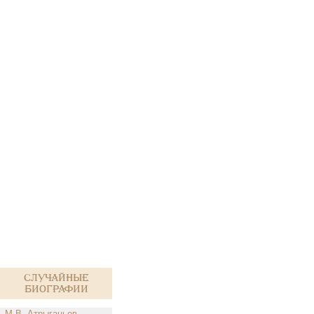
Случайные
биографии
М.В. Атрыганьев