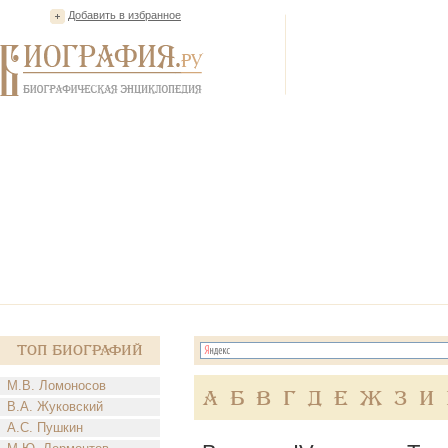
Добавить в избранное
Топ Биографий
М.В. Ломоносов
А
Б
В
Г
Д
Е
Ж
З
И
В.А. Жуковский
А.С. Пушкин