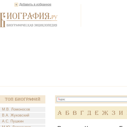
Добавить в избранное
Топ Биографий
М.В. Ломоносов
А
Б
В
Г
Д
Е
Ж
З
И
В.А. Жуковский
А.С. Пушкин