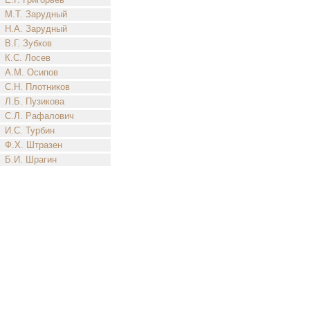
М.Т. Зарудный
Н.А. Зарудный
В.Г. Зубков
К.С. Лосев
А.М. Осипов
С.Н. Плотников
Л.Б. Пузикова
С.Л. Рафалович
И.С. Турбин
Ф.Х. Штразен
Б.И. Шрагин