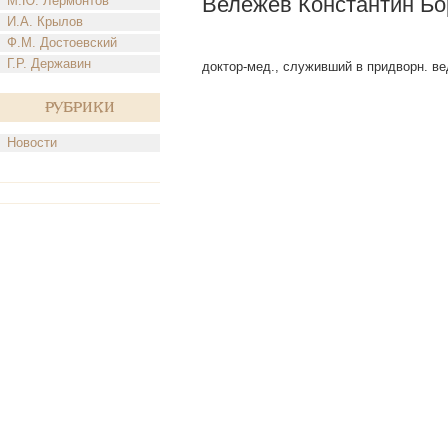
Вележев Константин Бо
М.Ю. Лермонтов
И.А. Крылов
Ф.М. Достоевский
Г.Р. Державин
доктор-мед., служивший в придворн. вед.
Рубрики
Новости