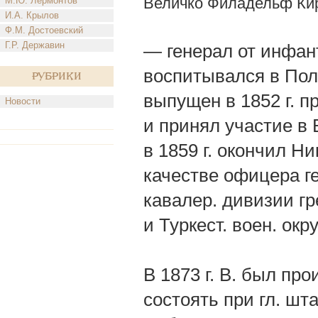
Величко Филадельф Ки
М.Ю. Лермонтов
И.А. Крылов
Ф.М. Достоевский
Г.Р. Державин
— генерал от инфанте
воспитывался в Полт
Рубрики
выпущен в 1852 г. п
Новости
и принял участие в 
в 1859 г. окончил Н
качестве офицера г
кавалер. дивизии гр
и Туркест. воен. окру
В 1873 г. В. был пр
состоять при гл. шт