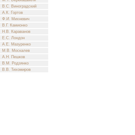
В.С. Виноградский
А.К. Гортов
Ф.И. Михневич
В.Г. Камионко
Н.В. Караванов
Е.С. Лондон
А.Е. Мазуренко
М.В. Москалев
А.Н. Пешков
В.М. Родзянко
В.В. Тихомиров