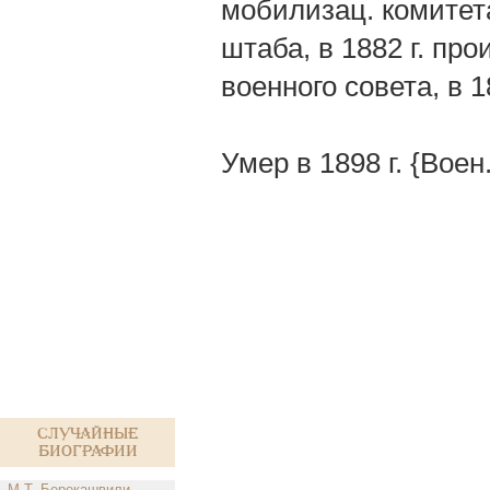
мобилизац. комитета
штаба, в 1882 г. про
военного совета, в 
Умер в 1898 г. {Воен.
Случайные
биографии
М.Т. Берекашвили