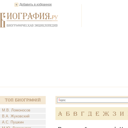
Добавить в избранное
Топ Биографий
М.В. Ломоносов
А
Б
В
Г
Д
Е
Ж
З
И
В.А. Жуковский
А.С. Пушкин