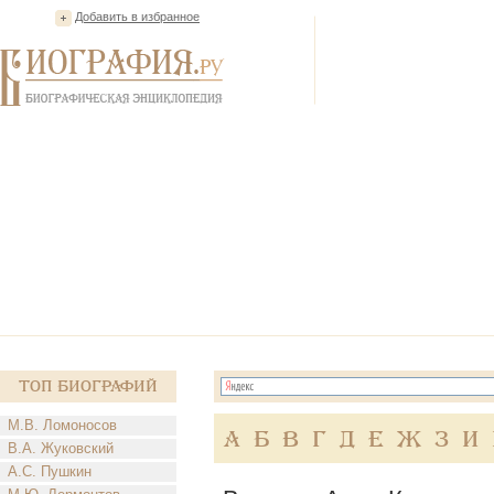
Добавить в избранное
Топ Биографий
М.В. Ломоносов
А
Б
В
Г
Д
Е
Ж
З
И
В.А. Жуковский
А.С. Пушкин