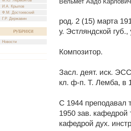
Вельмет Аадо Карлович
М.Ю. Лермонтов
И.А. Крылов
Ф.М. Достоевский
Г.Р. Державин
род. 2 (15) марта 1
у. Эстляндской губ.,
Рубрики
Новости
Композитор.
Засл. деят. иск. ЭС
кл. ф-п. Т. Лемба, в
С 1944 преподавал т
1950 зав. кафедрой 
кафедрой дух. инст