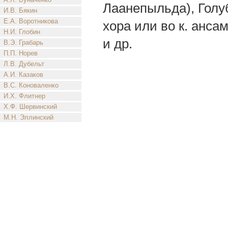
Лаанепыльда), Голуб
И.В. Бякин
Е.А. Воротникова
хора или во к. анса
Н.И. Глобин
и др.
В.Э. Грабарь
П.П. Норев
Л.В. Дубельт
А.И. Казаков
В.С. Коноваленко
И.Х. Флитнер
Х.Ф. Шервинский
М.Н. Эллинский