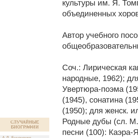
культуры им. Я. Том
объединенных хоров
Автор учебного пос
общеобразовательны
Соч.: Лирическая кан
народные, 1962); дл
Увертюра-поэма (195
(1945), сонатина (19
(1950); для женск. и
Родные дубы (сл. М.
Случайные
биографии
песни (100): Каэра-Я
А.Л. Буначенко