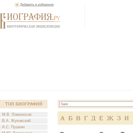
Добавить в избранное
Топ Биографий
М.В. Ломоносов
А
Б
В
Г
Д
Е
Ж
З
И
В.А. Жуковский
А.С. Пушкин