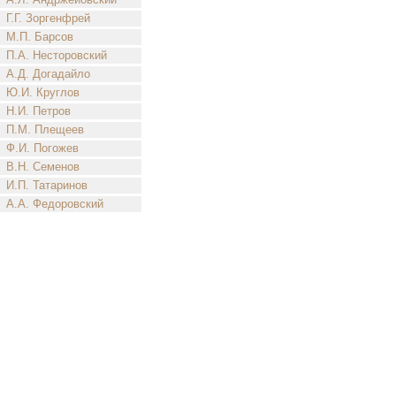
Г.Г. Зоргенфрей
М.П. Барсов
П.А. Несторовский
А.Д. Догадайло
Ю.И. Круглов
Н.И. Петров
П.М. Плещеев
Ф.И. Погожев
В.Н. Семенов
И.П. Татаринов
А.А. Федоровский