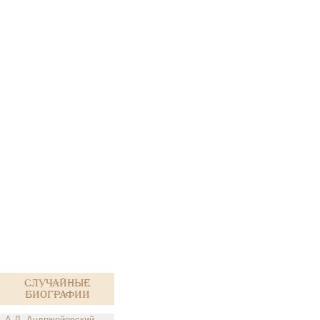
Случайные
биографии
А.Л. Андржейовский