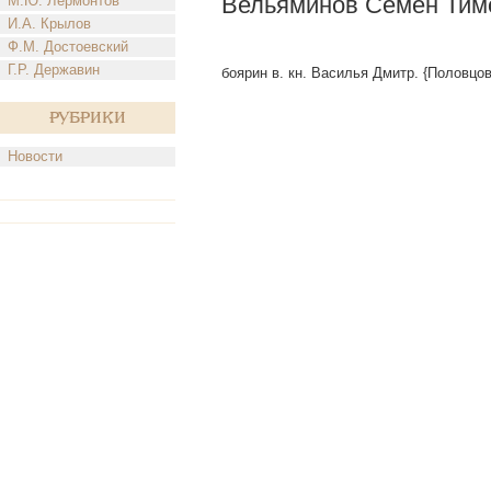
Вельяминов Семен Тим
М.Ю. Лермонтов
И.А. Крылов
Ф.М. Достоевский
Г.Р. Державин
боярин в. кн. Василья Дмитр. {Половцов
Рубрики
Новости