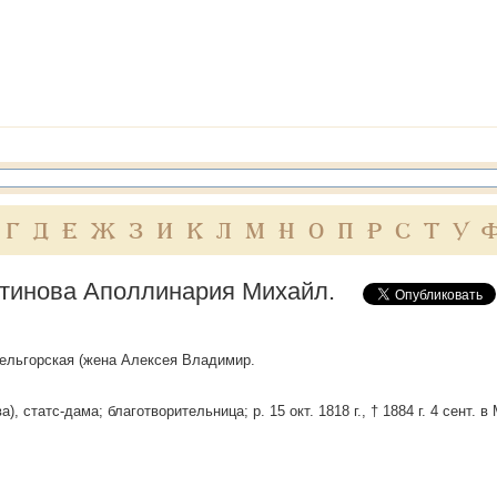
Г
Д
Е
Ж
З
И
К
Л
М
Н
О
П
Р
С
Т
У
тинова Аполлинария Михайл.
иельгорская (жена Алексея Владимир.
), статс-дама; благотворительница; р. 15 окт. 1818 г., † 1884 г. 4 сент. 