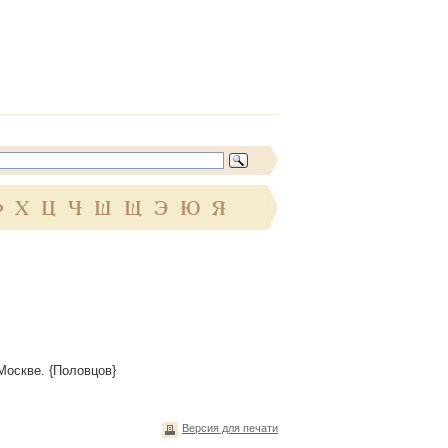
Ф
Х
Ц
Ч
Ш
Щ
Э
Ю
Я
в Москве. {Половцов}
Версия для печати