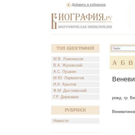
Добавить в избранное
Топ Биографий
М.В. Ломоносов
А
Б
В
В.А. Жуковский
А.С. Пушкин
Веневи
М.Ю. Лермонтов
И.А. Крылов
Ф.М. Достоевский
Г.Р. Державин
рожд. гр. В
Рубрики
Веневитинова
Новости