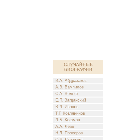
Случайные
биографии
И.А. Абдразаков
А.В. Вампилов
С.А. Вольф
Е.П. Загданский
В.Л. Иванов
Т.Г. Козлянинов
Л.Б. Кофман
А.А. Леве
Н.Л. Прохоров
О.В. Стражева