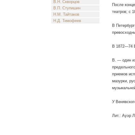
В.Н. Скворцов
После конце
В.П. Ступишин
театров; с 
Н.М. Тайтаков
Н.Д. Тимофеев
В Петербург
превосходны
В 1872—74 В
В. — один и
предельного
приемов исп
мазурки, ру
музыкальной
У Венявског
Лит.: Ауэp Л