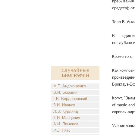
пребывания 
средств); о
Тело В. был
В. — один и
по глубине 
Кроме того,
Как компози
Случайные
биографии
произведени
Брокгауз-Еф
М.Т. Андрюшенко
В.И. Боковня
Когут, "Знам
Г.В. Вердеревский
З.И. Иванов
of music and
Л.Э. Курлянд
скрипач-вир
К.И. Манцевич
А.И. Пименов
Ученик знам
Р.Э. Пятс