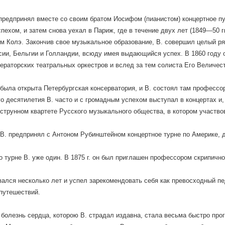
. предпринял вместе со своим братом Иосифом (пианистом) концертное 
пехом, и затем снова уехал в Париж, где в течение двух лет (1849—50 г
м Колэ. Закончив свое музыкальное образование, В. совершил целый ря
сии, Бельгии и Голландии, всюду имея выдающийся успех. В 1860 году о
ераторских театральных оркестров и вслед за тем солиста Его Величес
 была открыта Петербургская консерватория, и В. состоял там профессор
го десятилетия В. часто и с громадным успехом выступал в концертах и,
струнном квартете Русского музыкального общества, в котором участвов
 В. предпринял с Антоном Рубинштейном концертное турне по Америке, д
о турне В. уже один. В 1875 г. он был приглашен профессором скрипичн
вался несколько лет и успел зарекомендовать себя как превосходный пе
путешествий.
 болезнь сердца, которою В. страдал издавна, стала весьма быстро прог