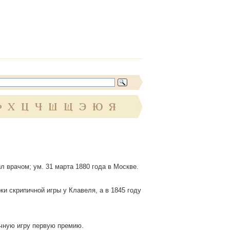
Ф
Х
Ц
Ч
Ш
Щ
Э
Ю
Я
ыл врачом; ум. 31 марта 1880 года в Москве.
и скрипичной игры у Клавеля, а в 1845 году
ичную игру первую премию.