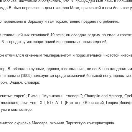
в Москве, настолько обострилась, что В. принужден был лечь в больни
ттуда В. был перевезен в дом г-жи фон Мекк, принявшей в нем большое у
о перевезено в Варшаву и там торжественно предано погребению.
з гениальнейших скрипачей 19 века; он обладал редким по силе и красо
и благородству интерпретацией исполняемых произведений.
 он отличался огненным темпераментом и поразительной чистотой интон
тор, В. обладал крупным, однако, к сожалению, не особенно плодовитым
я и поныне (1909) пользуются среди скрипачей большой популярностью. —
рон, Энцикл. словарь;
енитые евреи"; Риман, "Музыкальн. словарь"; Champlin and Арthorp, Cyclo
 musicians; Jew. Enc., XII, 517. A. T. {Евр. энц.} Венявский, Генрих Ио
туоз и композитор.
енитого скрипача Массара, окончил Парижскую консерваторию.