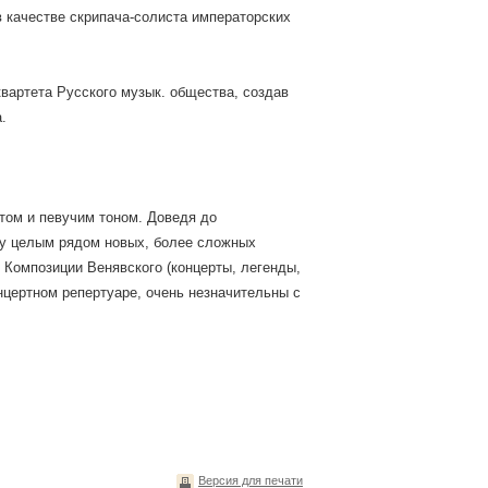
в качестве скрипача-солиста императорских
вартета Русского музык. общества, создав
.
том и певучим тоном. Доведя до
ку целым рядом новых, более сложных
 Композиции Венявского (концерты, легенды,
онцертном репертуаре, очень незначительны с
Версия для печати