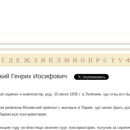
Г
Д
Е
Ж
З
И
К
Л
М
Н
О
П
Р
С
Т
У
кий Генрих Иосифович
й скрипач и композитор; род. 10 июля 1835 г. в Люблине, где отец его б
м ребенком Венявский приехал с матерью в Париж, где начал брать урок
Парижскую консерваторию.
ющем году он блестяще окончил курс консерватории, получив за скрип