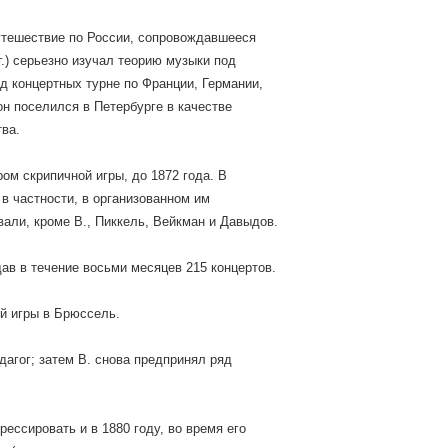
путешествие по России, сопровождавшееся
г.) серьезно изучал теорию музыки под
д концертных турне по Франции, Германии,
н поселился в Петербурге в качестве
тва.
ом скрипичной игры, до 1872 года. В
 в частности, в организованном им
али, кроме В., Пиккель, Вейкман и Давыдов.
ав в течение восьми месяцев 215 концертов.
ой игры в Брюссель.
дагог; затем В. снова предпринял ряд
рессировать и в 1880 году, во время его