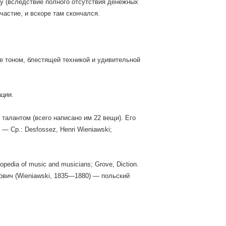
цу (вследствие полного отсутствия денежных
частие, и вскоре там скончался.
те тоном, блестящей техникой и удивительной
ации.
 талантом (всего написано им 22 вещи). Его
 Ср.: Desfossez, Henri Wieniawski;
pedia of music and musicians; Grove, Diction.
сифович (Wieniawski, 1835—1880) — польский