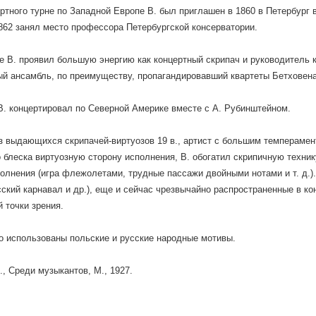
ртного турне по Западной Европе В. был приглашен в 1860 в Петербург 
1862 занял место профессора Петербургской консерватории.
е В. проявил большую энергию как концертный скрипач и руководитель к
й ансамбль, по преимуществу, пропагандировавший квартеты Бетховена
. концертировал по Северной Америке вместе с А. Рубинштейном.
з выдающихся скрипачей-виртуозов 19 в., артист с большим темперамен
 блеска виртуозную сторону исполнения, В. обогатил скрипичную техни
олнения (игра флежолетами, трудные пассажи двойными нотами и т. д.).
сский карнавал и др.), еще и сейчас чрезвычайно распространенные в к
 точки зрения.
о использованы польские и русские народные мотивы.
., Среди музыкантов, М., 1927.