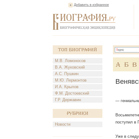
Добавить в избранное
Топ Биографий
М.В. Ломоносов
А
Б
В
В.А. Жуковский
А.С. Пушкин
Венявс
М.Ю. Лермонтов
И.А. Крылов
Ф.М. Достоевский
Г.Р. Державин
— гениальны
Рубрики
Восьмилетни
поступил в 
Новости
Уже в следу