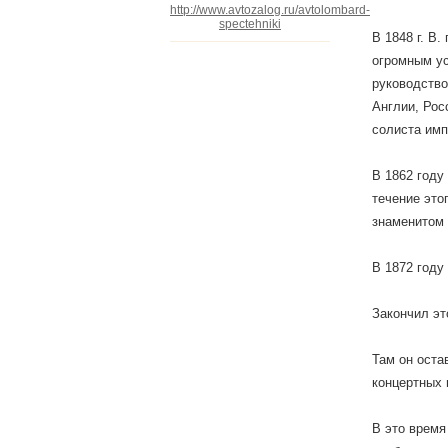
http://www.avtozalog.ru/avtolombard-
spectehniki
В 1848 г. В
огромным ус
руководство
Англии, Рос
солиста имп
В 1862 году
течение это
знаменитом 
В 1872 году
Закончил эт
Там он оста
концертных 
В это время