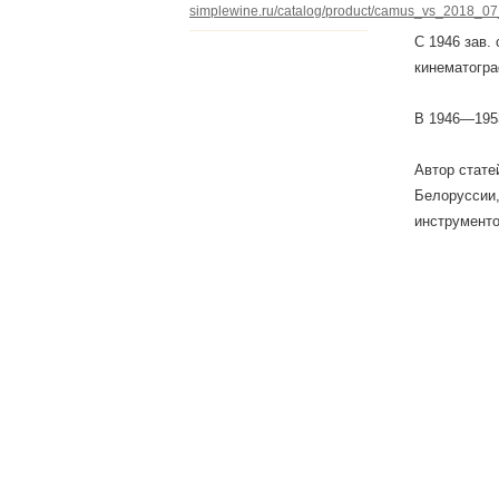
simplewine.ru/catalog/product/camus_vs_2018_07
С 1946 зав.
кинематогра
В 1946—1953
Автор стате
Белоруссии,
инструменто