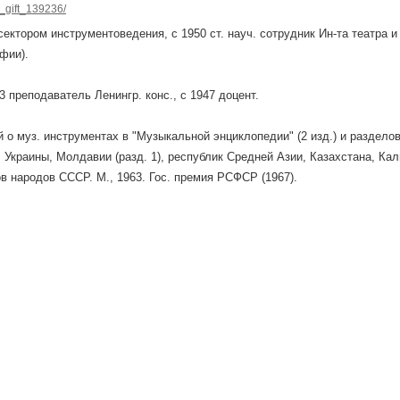
_gift_139236/
 сектором инструментоведения, с 1950 ст. науч. сотрудник Ин-та театра и
фии).
 преподаватель Ленингр. конс., с 1947 доцент.
й о муз. инструментах в "Музыкальной энциклопедии" (2 изд.) и разделов
 Украины, Молдавии (разд. 1), республик Средней Азии, Казахстана, К
в народов СССР. М., 1963. Гос. премия РСФСР (1967).