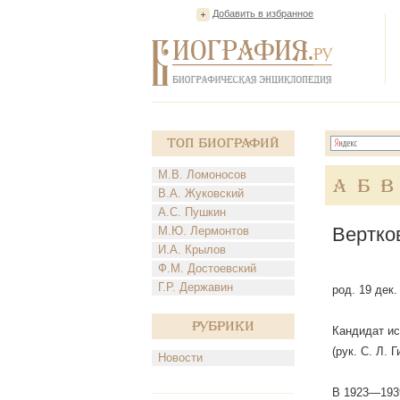
Добавить в избранное
Топ Биографий
М.В. Ломоносов
А
Б
В
В.А. Жуковский
А.С. Пушкин
Вертко
М.Ю. Лермонтов
И.А. Крылов
Ф.М. Достоевский
Г.Р. Державин
род. 19 дек.
Рубрики
Кандидат ис
(рук. С. Л. Г
Новости
В 1923—1939