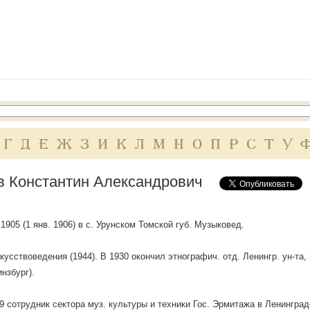
Г
Д
Е
Ж
З
И
К
Л
М
Н
О
П
Р
С
Т
У
в Константин Александрович
 1905 (1 янв. 1906) в с. Урунском Томской губ. Музыковед.
кусствоведения (1944). В 1930 окончил этнографич. отд. Ленингр. ун-та,
инзбург).
 сотрудник сектора муз. культуры и техники Гос. Эрмитажа в Ленинград