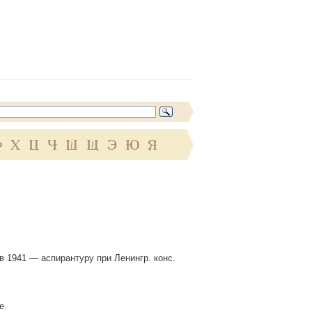
Ф
Х
Ц
Ч
Ш
Щ
Э
Ю
Я
 в 1941 — аспирантуру при Ленингр. конс.
е.