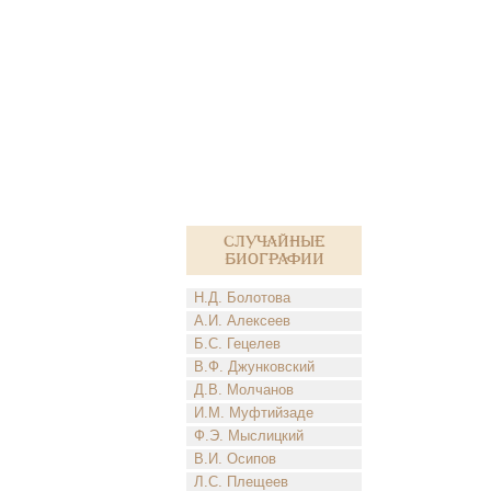
Случайные
биографии
Н.Д. Болотова
А.И. Алексеев
Б.С. Гецелев
В.Ф. Джунковский
Д.В. Молчанов
И.М. Муфтийзаде
Ф.Э. Мыслицкий
В.И. Осипов
Л.С. Плещеев