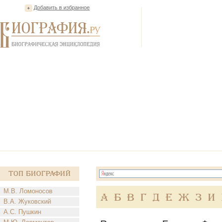
Добавить в избранное
Топ Биографий
М.В. Ломоносов
А
Б
В
Г
Д
Е
Ж
З
И
В.А. Жуковский
А.С. Пушкин