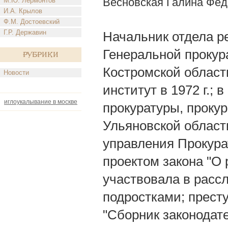
Весновская Галина Фе
М.Ю. Лермонтов
И.А. Крылов
Ф.М. Достоевский
Г.Р. Державин
Начальник отдела р
Генеральной прокура
Рубрики
Костромской област
Новости
институт в 1972 г.;
иглоукалывание в москве
прокуратуры, прокур
Ульяновской област
управления Прокура
проектом закона "О
участвовала в расс
подростками; престу
"Сборник законодат