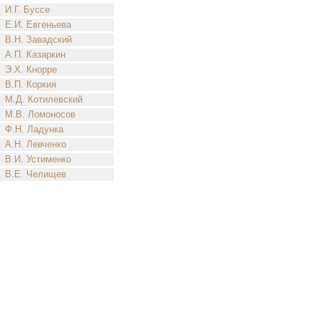
И.Г. Буссе
Е.И. Евгеньева
В.Н. Завадский
А.П. Казаркин
Э.Х. Кнорре
В.П. Коркия
М.Д. Котилевский
М.В. Ломоносов
Ф.Н. Ладунка
А.Н. Левченко
В.И. Устименко
В.Е. Челищев