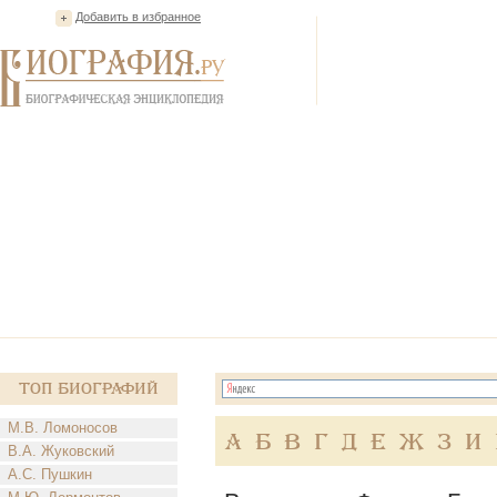
Добавить в избранное
Топ Биографий
М.В. Ломоносов
А
Б
В
Г
Д
Е
Ж
З
И
В.А. Жуковский
А.С. Пушкин