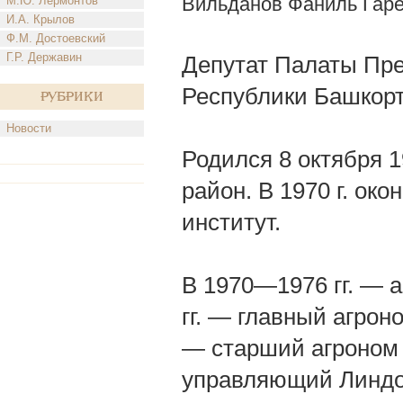
Вильданов Фаниль Гар
М.Ю. Лермонтов
И.А. Крылов
Ф.М. Достоевский
Г.Р. Державин
Депутат Палаты Пре
Республики Башкорт
Рубрики
Новости
Родился 8 октября 1
район. В 1970 г. ок
институт.
В 1970—1976 гг. — 
гг. — главный агрон
— старший агроном 
управляющий Линдов