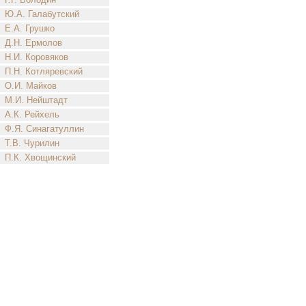
Ю.А. Галабутский
Е.А. Грушко
Д.Н. Ермолов
Н.И. Коровяков
П.Н. Котляревский
О.И. Майков
М.И. Нейштадт
А.К. Рейхель
Ф.Я. Синагатуллин
Т.В. Чурилин
П.К. Хвощинский