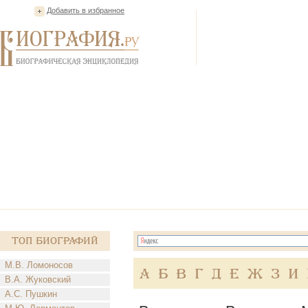
Добавить в избранное
Топ Биографий
М.В. Ломоносов
А
Б
В
Г
Д
Е
Ж
З
И
В.А. Жуковский
А.С. Пушкин