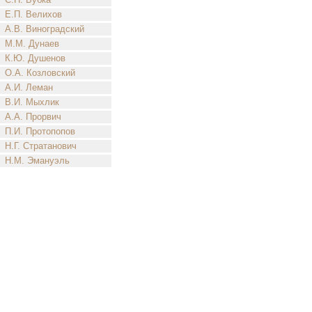
Е.П. Велихов
А.В. Виноградский
М.М. Дунаев
К.Ю. Душенов
О.А. Козловский
А.И. Леман
В.И. Мыхлик
А.А. Прорвич
П.И. Протопопов
Н.Г. Стратанович
Н.М. Эмануэль