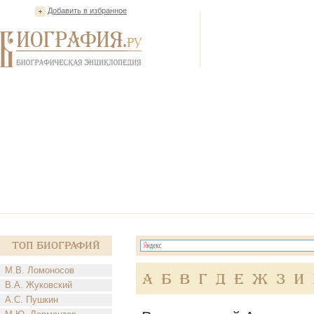
Добавить в избранное
Топ Биографий
М.В. Ломоносов
А
Б
В
Г
Д
Е
Ж
З
И
В.А. Жуковский
А.С. Пушкин