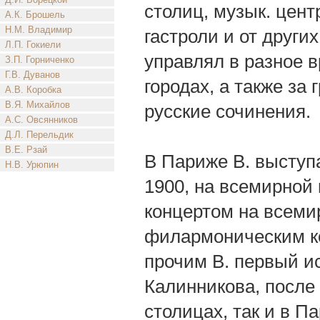
столиц, музык. цент
А.К. Брошель
Н.М. Владимир
гастроли и от других
Л.П. Гокиели
управлял в разное в
З.П. Горниченко
Г.В. Дуванов
городах, а также за 
А.В. Коробка
В.Я. Михайлов
русские сочинения.
А.С. Овсянников
Д.Л. Перельдик
В.Е. Рзай
В Париже В. выступа
Н.В. Урюпин
1900, на всемирной
концертом на всеми
филармоническим ко
прочим В. первый и
Калинникова, после 
столицах, так и в П