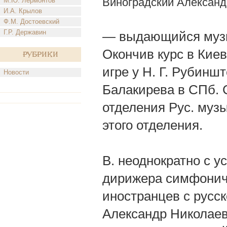
Виноградский Александ
М.Ю. Лермонтов
И.А. Крылов
Ф.М. Достоевский
Г.Р. Державин
— выдающийся музык
Окончив курс в Кие
Рубрики
игре у Н. Г. Рубинш
Новости
Балакирева в СПб. С
отделения Рус. муз
этого отделения.
В. неоднократно с у
дирижера симфониче
иностранцев с русск
Александр Николаев