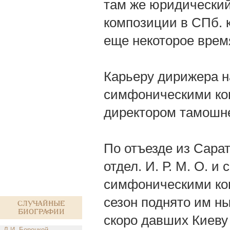
там же юридический
композиции в СПб. к
еще некоторое врем
Карьеру дирижера н
симфоническими конц
директором тамошне
По отъезде из Сарат
отдел. И. Р. М. О. 
симфоническими кон
сезон поднято им ны
Случайные
биографии
скоро давших Киеву
Д.И. Борецкой