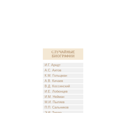
Случайные
биографии
И.Г. Арндт
А.С. Аитов
К.М. Гольцман
А.В. Кичаев
В.Д. Коссинский
И.Е. Лобюнцев
И.М. Нейман
М.И. Пыляев
П.П. Сальников
Э.И. Тилло