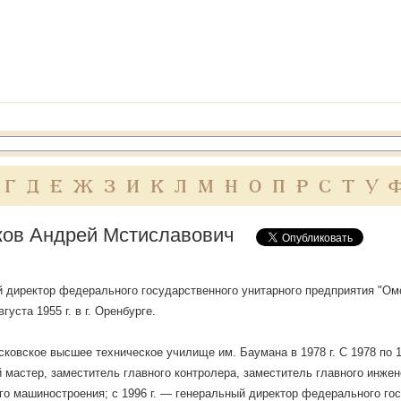
Г
Д
Е
Ж
З
И
К
Л
М
Н
О
П
Р
С
Т
У
ов Андрей Мстиславович
 директор федерального государственного унитарного предприятия "Ом
густа 1955 г. в г. Оренбурге.
ковское высшее техническое училище им. Баумана в 1978 г. С 1978 по 1
 мастер, заместитель главного контролера, заместитель главного инже
го машиностроения; с 1996 г. — генеральный директор федерального го