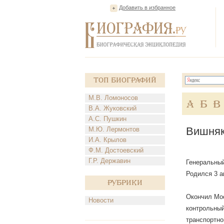
Добавить в избранное
Топ Биографий
М.В. Ломоносов
А
Б
В
В.А. Жуковский
А.С. Пушкин
Вишняк
М.Ю. Лермонтов
И.А. Крылов
Ф.М. Достоевский
Г.Р. Державин
Генеральный
Родился 3 ав
Рубрики
Окончил Мос
Новости
контрольный
транспортно