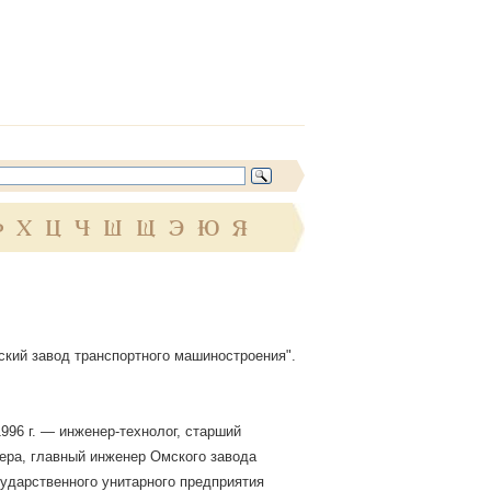
Ф
Х
Ц
Ч
Ш
Щ
Э
Ю
Я
ский завод транспортного машиностроения".
996 г. — инженер-технолог, старший
нера, главный инженер Омского завода
сударственного унитарного предприятия