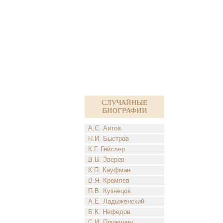
Случайные
биографии
А.С. Аитов
Н.И. Быстров
К.Г. Гейслер
В.В. Зверев
К.П. Кауфман
В.Я. Кремлев
П.В. Кузнецов
А.Е. Ладыженский
Б.К. Нефедов
С.И. Пружинин