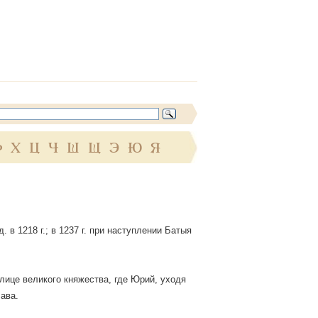
Ф
Х
Ц
Ч
Ш
Щ
Э
Ю
Я
 в 1218 г.; в 1237 г. при наступлении Батыя
лице великого княжества, где Юрий, уходя
ава.