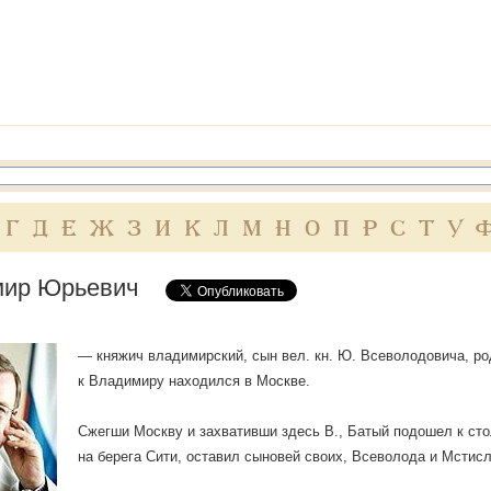
Г
Д
Е
Ж
З
И
К
Л
М
Н
О
П
Р
С
Т
У
ир Юрьевич
— княжич владимирский, сын вел. кн. Ю. Всеволодовича, род.
к Владимиру находился в Москве.
Сжегши Москву и захвативши здесь В., Батый подошел к сто
на берега Сити, оставил сыновей своих, Всеволода и Мстисл