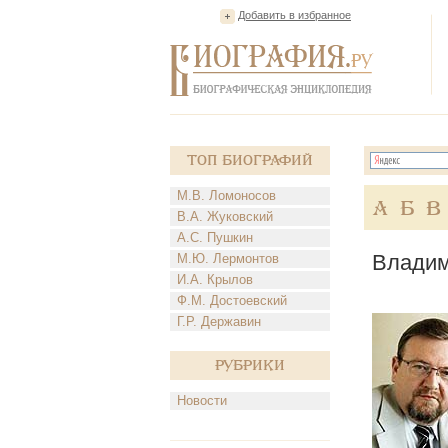
Добавить в избранное
Топ Биографий
М.В. Ломоносов
А
Б
В
В.А. Жуковский
А.С. Пушкин
Владим
М.Ю. Лермонтов
И.А. Крылов
Ф.М. Достоевский
Г.Р. Державин
Рубрики
Новости