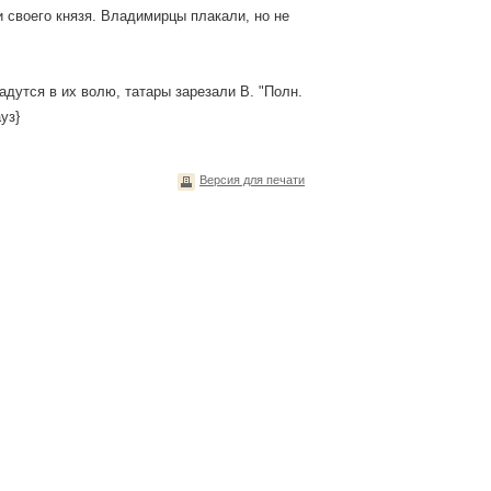
 своего князя. Владимирцы плакали, но не
адутся в их волю, татары зарезали В. "Полн.
ауз}
Версия для печати