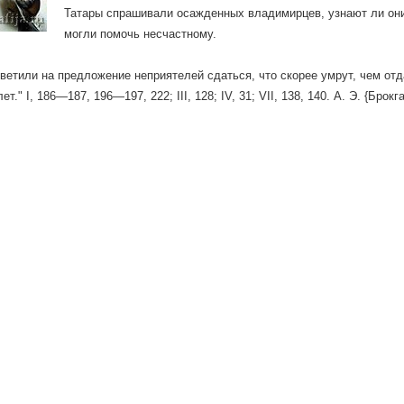
Татары спрашивали осажденных владимирцев, узнают ли они
могли помочь несчастному.
тветили на предложение неприятелей сдаться, что скорее умрут, чем отд
ет." I, 186—187, 196—197, 222; III, 128; IV, 31; VII, 138, 140. А. Э. {Брокг