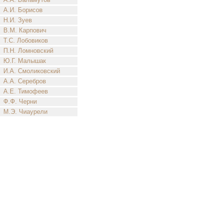
А.И. Борисов
Н.И. Зуев
В.М. Карпович
Т.С. Лобовиков
П.Н. Ломновский
Ю.Г. Малышак
И.А. Смоликовский
А.А. Серебров
А.Е. Тимофеев
Ф.Ф. Черни
М.Э. Чиаурели