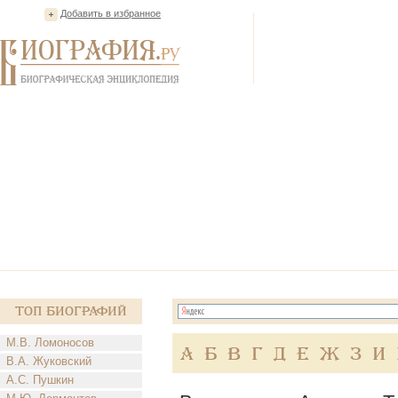
Добавить в избранное
Топ Биографий
М.В. Ломоносов
А
Б
В
Г
Д
Е
Ж
З
И
В.А. Жуковский
А.С. Пушкин