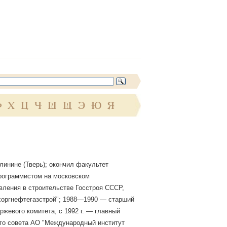
Ф
Х
Ц
Ч
Ш
Щ
Э
Ю
Я
алинине (Тверь); окончил факультет
 программистом на московском
вления в строительстве Госстроя СССР,
ехоргнефтегазстрой"; 1988—1990 — старший
ржевого комитета, с 1992 г. — главный
ого совета АО "Международный институт