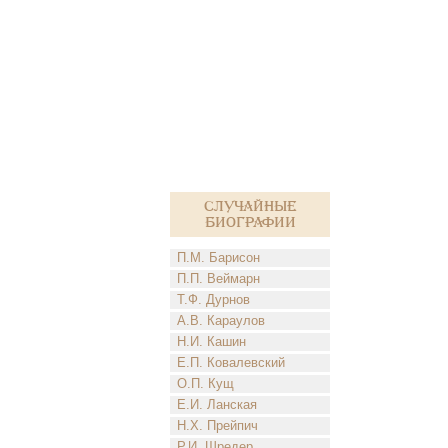
Случайные
биографии
П.М. Барисон
П.П. Веймарн
Т.Ф. Дурнов
А.В. Караулов
Н.И. Кашин
Е.П. Ковалевский
О.П. Кущ
Е.И. Ланская
Н.Х. Прейпич
Р.И. Шредер