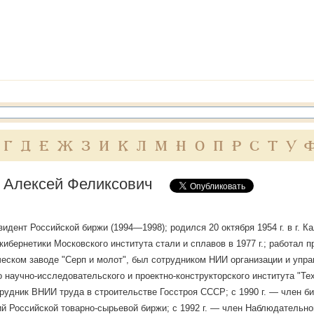
Г
Д
Е
Ж
З
И
К
Л
М
Н
О
П
Р
С
Т
У
 Алексей Феликсович
идент Российской биржи (1994—1998); родился 20 октября 1954 г. в г. К
кибернетики Московского института стали и сплавов в 1977 г.; работал
еском заводе "Серп и молот", был сотрудником НИИ организации и упра
 научно-исследовательского и проектно-конструкторского института "Т
рудник ВНИИ труда в строительстве Госстроя СССР; с 1990 г. — член би
 Российской товарно-сырьевой биржи; с 1992 г. — член Наблюдательн