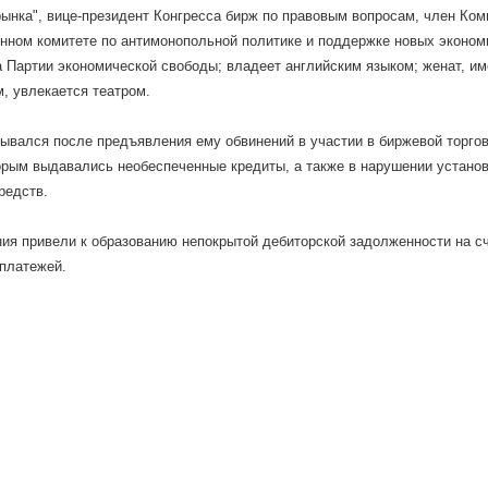
ынка", вице-президент Конгресса бирж по правовым вопросам, член Ко
нном комитете по антимонопольной политике и поддержке новых эконом
 Партии экономической свободы; владеет английским языком; женат, им
, увлекается театром.
крывался после предъявления ему обвинений в участии в биржевой торг
рым выдавались необеспеченные кредиты, а также в нарушении установ
редств.
ия привели к образованию непокрытой дебиторской задолженности на сч
 платежей.