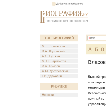
Добавить в избранное
Топ Биографий
М.В. Ломоносов
А
Б
В
В.А. Жуковский
А.С. Пушкин
Власов
М.Ю. Лермонтов
И.А. Крылов
Ф.М. Достоевский
Г.Р. Державин
Бывший през
прикладной 
Рубрики
металлургич
Всесоюзного
Новости
научный сот
управляющий