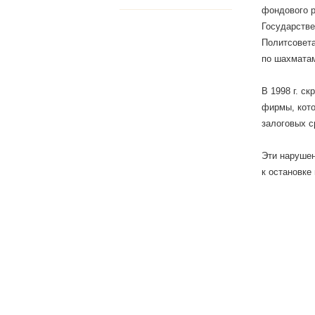
фондового р
Государстве
Политсовета
по шахматам
В 1998 г. с
фирмы, кото
залоговых с
Эти нарушен
к остановке