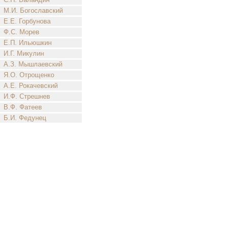
М.И. Богославский
Е.Е. Горбунова
Ф.С. Морев
Е.П. Ильюшкин
И.Г. Микулин
А.З. Мышлаевский
Я.О. Отрощенко
А.Е. Рокачевский
И.Ф. Стрешнев
В.Ф. Фатеев
Б.И. Федунец