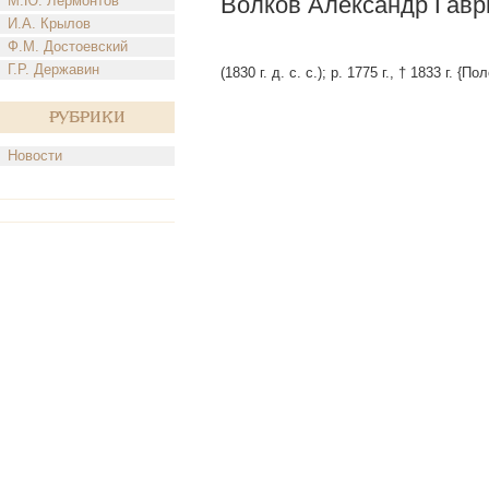
Волков Александр Гаври
М.Ю. Лермонтов
И.А. Крылов
Ф.М. Достоевский
Г.Р. Державин
(1830 г. д. с. с.); р. 1775 г., † 1833 г. {По
Рубрики
Новости