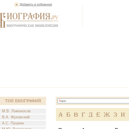
Добавить в избранное
Топ Биографий
М.В. Ломоносов
А
Б
В
Г
Д
Е
Ж
З
И
В.А. Жуковский
А.С. Пушкин