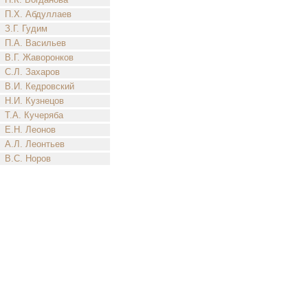
П.Х. Абдуллаев
З.Г. Гудим
П.А. Васильев
В.Г. Жаворонков
С.Л. Захаров
В.И. Кедровский
Н.И. Кузнецов
Т.А. Кучеряба
Е.Н. Леонов
А.Л. Леонтьев
В.С. Норов