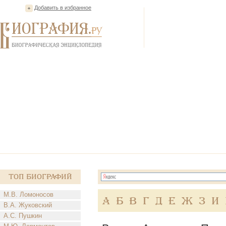
Добавить в избранное
Топ Биографий
М.В. Ломоносов
А
Б
В
Г
Д
Е
Ж
З
И
В.А. Жуковский
А.С. Пушкин