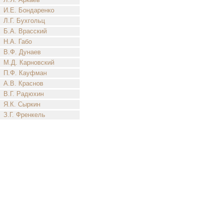
И.Е. Бондаренко
Л.Г. Бухгольц
Б.А. Врасский
Н.А. Габо
В.Ф. Дунаев
М.Д. Карновский
П.Ф. Кауфман
А.В. Краснов
В.Г. Радюхин
Я.К. Сыркин
З.Г. Френкель