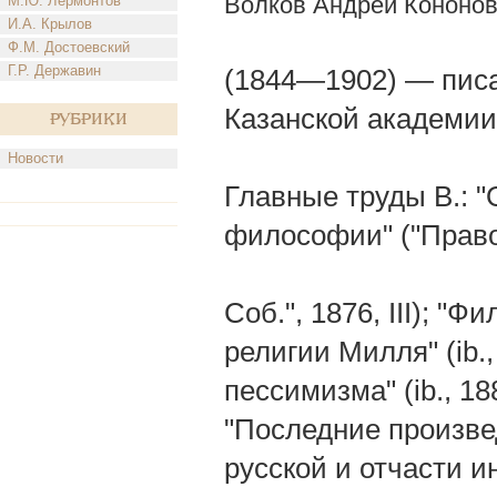
Волков Андрей Кононо
М.Ю. Лермонтов
И.А. Крылов
Ф.М. Достоевский
Г.Р. Державин
(1844—1902) — писа
Казанской академи
Рубрики
Новости
Главные труды В.: 
философии" ("Право
Соб.", 1876, III); "Ф
религии Милля" (ib., 
пессимизма" (ib., 1880
"Последние произвед
русской и отчасти ино