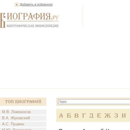
Добавить в избранное
Топ Биографий
М.В. Ломоносов
А
Б
В
Г
Д
Е
Ж
З
И
В.А. Жуковский
А.С. Пушкин