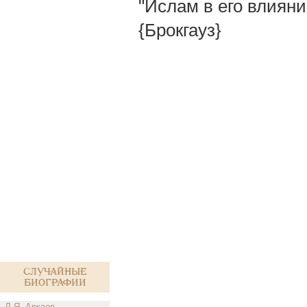
"Ислам в его влиянии
{Брокгауз}
Случайные
биографии
Л.Я. Аркаев