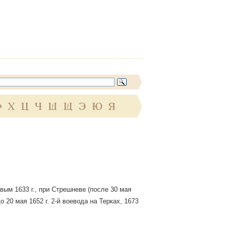
Ф
Х
Ц
Ч
Ш
Щ
Э
Ю
Я
ым 1633 г., при Стрешневе (после 30 мая
о 20 мая 1652 г. 2-й воевода на Терках, 1673