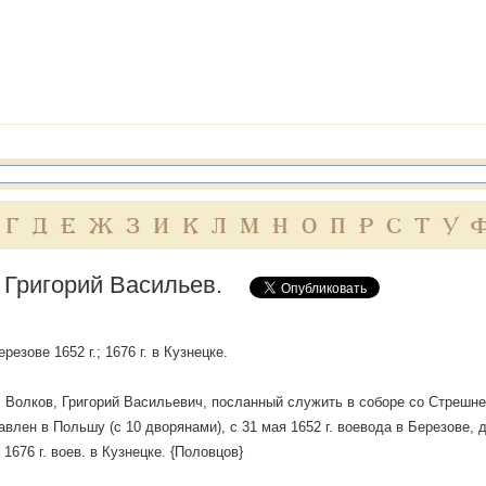
Г
Д
Е
Ж
З
И
К
Л
М
Н
О
П
Р
С
Т
У
 Григорий Васильев.
резове 1652 г.; 1676 г. в Кузнецке.
 Волков, Григорий Васильевич, посланный служить в соборе со Стрешнев
равлен в Польшу (с 10 дворянами), с 31 мая 1652 г. воевода в Березове, д
а 1676 г. воев. в Кузнецке. {Половцов}