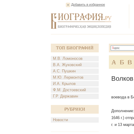
Добавить в избранное
Топ Биографий
М.В. Ломоносов
А
Б
В
В.А. Жуковский
А.С. Пушкин
Волков
М.Ю. Лермонтов
И.А. Крылов
Ф.М. Достоевский
Г.Р. Державин
воевода в Бе
Рубрики
Дополнение:
1646 г.) отп
Новости
г. и 13 март