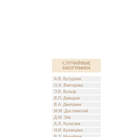
Случайные
биографии
А.В. Бутурлин
О.А. Викторова
Э.В. Вольф
В.П. Давыдов
В.А. Дмитриев
М.М. Достоевский
Д.М. Зив
А.Л. Колегаев
Н.И. Кузнецова
В.Д. Михайлов