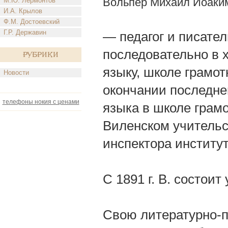
Вольпер Михаил Иоаки
М.Ю. Лермонтов
И.А. Крылов
Ф.М. Достоевский
Г.Р. Державин
— педагог и писатель
последовательно в х
Рубрики
языку, школе грамо
Новости
окончании последнег
телефоны нокия с ценами
языка в школе грам
Виленском учительск
инспектора институт
С 1891 г. В. состои
Свою литературно-п