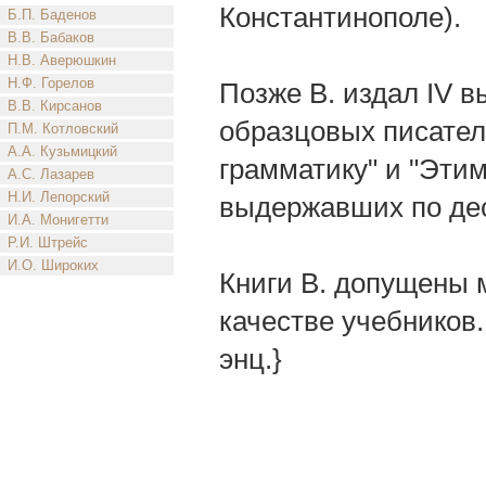
Константинополе).
Б.П. Баденов
В.В. Бабаков
Н.В. Аверюшкин
Н.Ф. Горелов
Позже В. издал IV в
В.В. Кирсанов
образцовых писател
П.М. Котловский
А.А. Кузьмицкий
грамматику" и "Этим
А.С. Лазарев
Н.И. Лепорский
выдержавших по дес
И.А. Монигетти
Р.И. Штрейс
И.О. Широких
Книги В. допущены 
качестве учебников.
энц.}