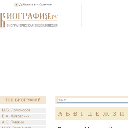
Добавить в избранное
Топ Биографий
М.В. Ломоносов
А
Б
В
Г
Д
Е
Ж
З
И
В.А. Жуковский
А.С. Пушкин