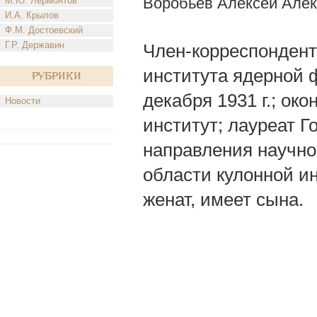
Воробьев Алексей Алек
М.Ю. Лермонтов
И.А. Крылов
Ф.М. Достоевский
Г.Р. Державин
Член-корреспондент 
института ядерной ф
Рубрики
декабря 1931 г.; ок
Новости
институт; лауреат 
направления научно
области кулонной и
женат, имеет сына.