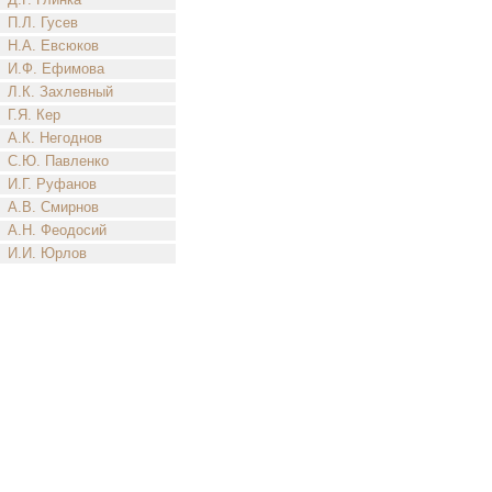
П.Л. Гусев
Н.А. Евсюков
И.Ф. Ефимова
Л.К. Захлевный
Г.Я. Кер
А.К. Негоднов
С.Ю. Павленко
И.Г. Руфанов
А.В. Смирнов
А.Н. Феодосий
И.И. Юрлов