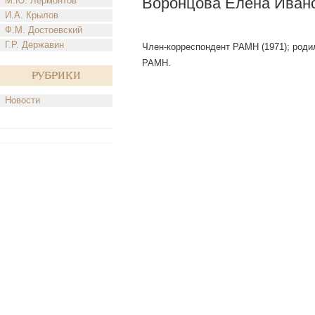
Воронцова Елена Иван
М.Ю. Лермонтов
И.А. Крылов
Ф.М. Достоевский
Г.Р. Державин
Член-корреспондент РАМН (1971); родил
РАМН.
Рубрики
Новости