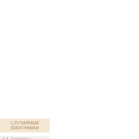
Случайные
биографии
А.К. Гермониус