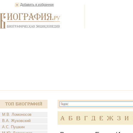
Добавить в избранное
Топ Биографий
М.В. Ломоносов
А
Б
В
Г
Д
Е
Ж
З
И
В.А. Жуковский
А.С. Пушкин