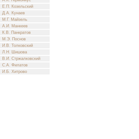
Е.П. Козельский
Д.А. Кунаев
М.Г. Майзель
А.И. Манкеев
К.В. Панкратов
М.Э. Поснов
И.В. Толковский
Л.Н. Шишова
В.И. Стржалковский
С.А. Филатов
И.Б. Хитрово