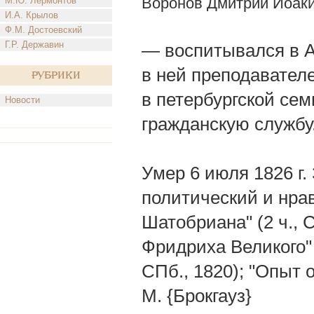
Воронов Дмитрий Иоак
М.Ю. Лермонтов
И.А. Крылов
Ф.М. Достоевский
Г.Р. Державин
— воспитывался в А
в ней преподавател
Рубрики
в петербургской се
Новости
гражданскую службу
Умер 6 июля 1826 г
политический и нра
Шатобриана" (2 ч., 
Фридриха Великого" 
СПб., 1820); "Опыт 
М. {Брокгауз}