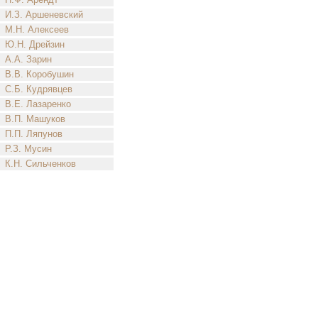
И.З. Аршеневский
М.Н. Алексеев
Ю.Н. Дрейзин
А.А. Зарин
В.В. Коробушин
С.Б. Кудрявцев
В.Е. Лазаренко
В.П. Машуков
П.П. Ляпунов
Р.З. Мусин
К.Н. Сильченков