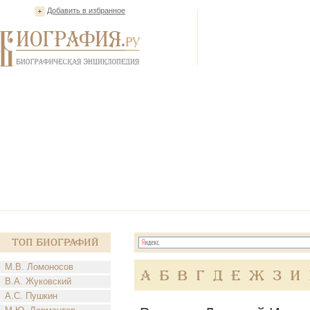
Добавить в избранное
Топ Биографий
М.В. Ломоносов
А
Б
В
Г
Д
Е
Ж
З
И
В.А. Жуковский
А.С. Пушкин